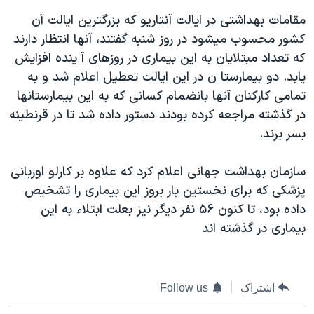
دنبال کنید
مستندها
فرهنگ و زندگی
مقامات بهداشتی در ايالت آنتاريو که بزرگترين ايالت آن
کشور محسوب ميشود در روز شنبه گفتند، آنها انتظار دارند
حقوق شهروندی
انتخابات ریاست جمهوری آمریکا ۲۰۲۴
که تعداد مبتلايان به اين بيماری در روزهای آ ينده افزايش
اقتصادی
حمله جمهوری اسلامی به اسرائیل
يابد. دو بيمارستا ن در اين ايالت تعطيل اعلام شد و به
رمز مهسا
علم و فناوری
تمامی کارکنان آنها بانضمام کسانی که به اين بيمارستانها
زبانهای مختلف
در گذشته مراجعه کرده بودند دستور داده شد تا در قرنطينه
اسرائیل در جنگ
ورزش زنان در ایران
بسر برند.
گالری عکس
اعتراضات زن، زندگی، آزادی
آرشیو پخش زنده
مجموعه مستندهای دادخواهی
سازمان بهداشت جهانی اعلام کرد که علاوه بر کارلو اوربانی
پزشکی که برای نخستين بار بروز اين بيماری را تشخيص
تریبونال مردمی آبان ۹۸
داده بود، تا کنون ۵۶ نفر ديگر نيز بعلت ابتلاء به اين
دادگاه حمید نوری
بيماری در گذشته اند
چهل سال گروگان‌گیری
قانون شفافیت دارائی کادر رهبری ایران
اشتراک
Follow us
اعتراضات مردمی آبان ۹۸