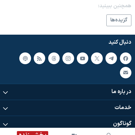
اسرائیل در جنگ
همچنبن ببینید:
نرگس محمدی برنده جایزه نوبل صلح
گزيده‌ها
همایش محافظه‌کاران آمریکا «سی‌پک»
صفحه‌های ویژه
دنبال کنید
سفر پرزیدنت ترامپ به چین
در باره ما
خدمات
گوناگون