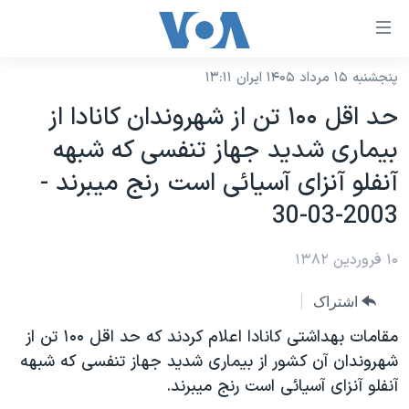
ینکهای
ابل
سترسی
پنجشنبه ۱۵ مرداد ۱۴۰۵ ایران ۱۳:۱۱
خانه
هش
حد اقل ۱۰۰ تن از شهروندان کانادا از
نسخه سبک وب‌سایت
ه
بيماری شديد جهاز تنفسی که شبهه
حتوای
موضوع ها
آنفلو آنزای آسيائی است رنج ميبرند -
صلی
برنامه های تلویزیونی
ایران
هش
2003-03-30
جدول برنامه ها
ه
آمریکا
فحه
۱۰ فروردین ۱۳۸۲
صفحه‌های ویژه
جهان
صلی
فرکانس‌های صدای آمریکا
ورزشی
جام جهانی ۲۰۲۶
اشتراک
هش
پخش رادیویی
ه
گزیده‌ها
عملیات خشم حماسی
مقامات بهداشتی کانادا اعلام کردند که حد اقل ۱۰۰ تن از
ستجو
شهروندان آن کشور از بيماری شديد جهاز تنفسی که شبهه
۲۵۰سالگی آمریکا
ویژه برنامه‌ها
یادگیری زبان انگلیسی
آنفلو آنزای آسيائی است رنج ميبرند.
ویدیوها
بایگانی برنامه‌های تلویزیونی