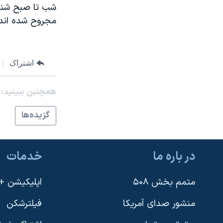
نرگس محمدی برنده جایزه نوبل صلح
مجروح شده اند.
همایش محافظه‌کاران آمریکا «سی‌پک»
صفحه‌های ویژه
اشتراک
سفر پرزیدنت ترامپ به چین
همچنبن ببینید:
گزيده‌ها
در باره ما
خدمات
متمم بخش ۵۰۸
اپلیکیشن +VOA
منشور صدای آمریکا
فیلترشکن