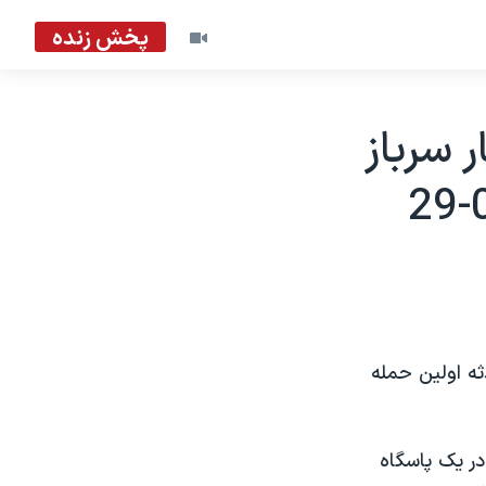
پخش زنده
 سرباز
ثه اولين حمله
در يک پاسگاه