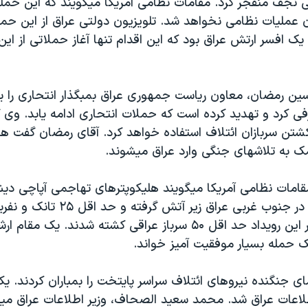
کی نجف منفجر کرد. مقامات نظامی آمريکا ميگويند که اين حم
ن عمليات نظامی نخواهد شد. تلويزيون دولتی عراق از اين حم
 يک افسر ارتش عراق بود که اين اقدام تنها آغاز حملاتی از اي
اسين رمضان، معاون رياست جمهوری عراق بمبگذار انتحاری را 
ی کرد و تهديد کرده است که حملات انتحاری ادامه يابد. وی گ
شتن سربازان ائتلاف استفاده خواهد کرد. آقای رمضان گفت هزا
ک به تلاشهای جنگی وارد عراق ميشوند.
امات نظامی آمريکا ميگويند هليکوپترهای تهاجمی آپاچی دي
گارد جمهوری را در جنوب غربی عراق زير آتش گرفته
منهدم کردند. در اين رويداد حد اقل ۵۰ سرباز عراقی کشته شدند. ي
ک حمله بسيار موفقيت آميز خواند.
مای جنگنده نيروهای ائتلاف سراسر پايتخت را بمباران کردند. ي
لاعات عراق شد. محمد سعيد الصحاف، وزير اطلاعات عراق ميگ