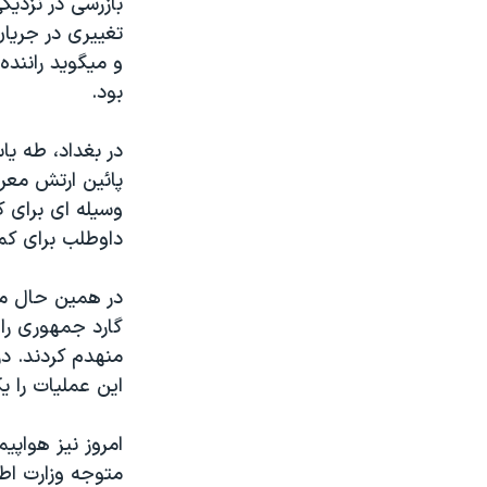
بازرسی در نزدي
مستندها
فرهنگ و زندگی
تغييری در جريا
حقوق شهروندی
انتخابات ریاست جمهوری آمریکا ۲۰۲۴
و ميگويد راننده
اقتصادی
حمله جمهوری اسلامی به اسرائیل
بود.
رمز مهسا
علم و فناوری
در بغداد، طه ي
اسرائیل در جنگ
ورزش زنان در ایران
پائين ارتش معرف
گالری عکس
اعتراضات زن، زندگی، آزادی
وسيله ای برای ک
داوطلب برای کم
آرشیو پخش زنده
مجموعه مستندهای دادخواهی
تریبونال مردمی آبان ۹۸
در همين حال مق
دادگاه حمید نوری
چهل سال گروگان‌گیری
اين عمليات را ي
قانون شفافیت دارائی کادر رهبری ایران
اعتراضات مردمی آبان ۹۸
امروز نيز هواپي
متوجه وزارت اط
اسرائیل در جنگ