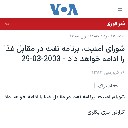
ینکهای
ابل
سترسی
خبر فوری
خانه
هش
شنبه ۱۷ مرداد ۱۴۰۵ ایران ۱۷:۰۰
نسخه سبک وب‌سایت
ه
شورای امنيت، برنامه نفت در مقابل غذا
حتوای
موضوع ها
را ادامه خواهد داد - 2003-03-29
صلی
برنامه های تلویزیونی
ایران
هش
جدول برنامه ها
ه
۰۹ فروردین ۱۳۸۲
آمریکا
فحه
صفحه‌های ویژه
جهان
اشتراک
صلی
فرکانس‌های صدای آمریکا
ورزشی
جام جهانی ۲۰۲۶
هش
شورای امنيت، برنامه نفت در مقابل غذا را ادامه خواهد داد
پخش رادیویی
ه
گزیده‌ها
عملیات خشم حماسی
ستجو
گزارش نازی بگلری
۲۵۰سالگی آمریکا
ویژه برنامه‌ها
یادگیری زبان انگلیسی
ویدیوها
بایگانی برنامه‌های تلویزیونی