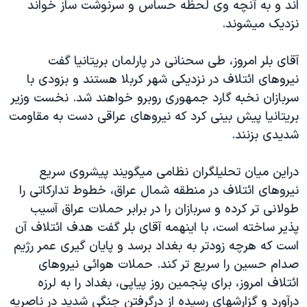
اند و به آنچه وی لحظه حساس و سرنوشت ساز خواند
دنبال کنید
مستندها
فرهنگ و زندگی
نزديک ميشوند.
حقوق شهروندی
انتخابات ریاست جمهوری آمریکا ۲۰۲۴
آقای بلر امروز، طی سحنانی در پارلمان بريتانيا گفت
اقتصادی
حمله جمهوری اسلامی به اسرائیل
نيروهای ائتلاف در نزديکی شهر کربلا هستند و بزودی با
رمز مهسا
علم و فناوری
سربازان نخبه گارد جمهوری روبرو خواهند شد. نخست وزير
زبانهای مختلف
اسرائیل در جنگ
ورزش زنان در ایران
بريتانيا پيش بينی کرد که نيروهای عراقی دست به مقاومت
شديدی بزنند.
گالری عکس
اعتراضات زن، زندگی، آزادی
آرشیو پخش زنده
مجموعه مستندهای دادخواهی
دراين ميان تحليلگران نظامی ميگويند پيشروی سريع
تریبونال مردمی آبان ۹۸
نيروهای ائتلاف در منطقه شمال عراق، خطوط تدارکاتی را
طولانی تر کرده و سربازان را در برابر حملات عراق آسيب
دادگاه حمید نوری
پذير ساخته است، با اينهمه آقای بلر گفت هدف ائتلاف آن
چهل سال گروگان‌گیری
است که هرچه زودتر به بغداد برسد و پايان گيری عمر رژيم
قانون شفافیت دارائی کادر رهبری ایران
صدام حسين را سريع تر کند. حملات هوائی نيروهای
ائتلاف امروز، برای پنجمين روز پياپی، بغداد را به لرزه
اعتراضات مردمی آبان ۹۸
درآورد و گزارشهای رسيده از درگرفتن جنگی شديد در ناصريه