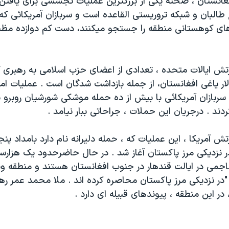
انستان ، صحنه يکی از بزرگترين عمليات تجسسی برای يافتن 
لبان و شبکه تروريستی القاعده است و سربازان آمريکائی که
رهای کوهستانی منطقه را جستجو ميکنند، دست کم دوازده مظن
رتش ايالات متحده ، تعدادی از اعضای حزب اسلامی به رهبری گ
ر ياغی افغانستان، از جمله بازداشت شدگان است . عمليات امر
ربازان آمريکائی با بيش از ده حمله موشکی شورشيان روبرو 
دند . درجريان اين حملات ، جراحاتی ببار نيامد .
تش آمريکا ، اين عمليات که ، حمله دليرانه نام دارد بامداد پنج
 نزديکی مرز پاکستان آغاز شد . در حال حاضرحدود يک هزارسر
اجمی در ايالت قندهار در جنوب افغانستان هستند و منطقه وس
"در نزديکی مرز پاکستان محاصره کرده اند . ملا محمد عمر ر
در اين منطقه ، پيوندهای قبيله ای دارد .