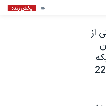
پخش زنده
 از
ن
که