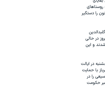
بقايای
 روستاهای
ون را دستگير
لبدالدين
وز در حالی
شدند و اين
شنبه در ايالت
باز با حمايت
يعی را در
هبر حکومت