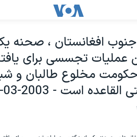
نوب افغانستان ، صحنه يکی
ن عمليات تجسسی برای يافت
 حکومت مخلوع طالبان و شب
لقاعده است - 2003-03-22