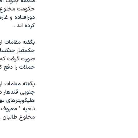
منطقه جنوب افغ
مستندها
فرهنگ و زندگی
حکومت مخلوع طا
حقوق شهروندی
انتخابات ریاست جمهوری آمریکا ۲۰۲۴
دورافتاده و غا
اقتصادی
حمله جمهوری اسلامی به اسرائیل
کرده اند .
رمز مهسا
علم و فناوری
بگفته مقامات ا
اسرائیل در جنگ
ورزش زنان در ایران
حکمتيار جنگسالا
گالری عکس
اعتراضات زن، زندگی، آزادی
صورت گرفت که س
حملات را دفع کر
آرشیو پخش زنده
مجموعه مستندهای دادخواهی
تریبونال مردمی آبان ۹۸
بگفته مقامات ار
دادگاه حمید نوری
جنوبی قندهار در
هليکوپترهای ته
چهل سال گروگان‌گیری
ناحيه " معروف 
قانون شفافیت دارائی کادر رهبری ایران
مخلوع طالبان ، 
اعتراضات مردمی آبان ۹۸
اسرائیل در جنگ