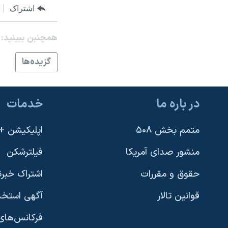
اشتراک
نرگس محمدی برنده جایزه نوبل صلح
همایش محافظه‌کاران آمریکا «سی‌پک»
همچنبن ببینید:
صفحه‌های ویژه
گزيده‌ها
سفر پرزیدنت ترامپ به چین
در باره ما
خدمات
متمم بخش ۵۰۸
اپلیکیشن +VOA
منشور صدای آمریکا
فیلترشکن
حقوق و مقررات
اشتراک خبرن
قوانین تالار
آگهی استخد
فرکانس‌های 