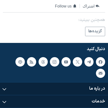
اسرائیل در جنگ
اشتراک
Follow us
نرگس محمدی برنده جایزه نوبل صلح
همایش محافظه‌کاران آمریکا «سی‌پک»
همچنبن ببینید:
صفحه‌های ویژه
گزيده‌ها
سفر پرزیدنت ترامپ به چین
دنبال کنید
در باره ما
خدمات