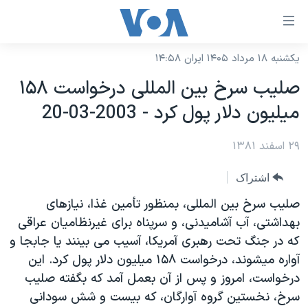
ینکهای
ابل
سترسی
یکشنبه ۱۸ مرداد ۱۴۰۵ ایران ۱۴:۵۸
خانه
هش
صليب سرخ بين المللی درخواست ۱۵۸
نسخه سبک وب‌سایت
ه
ميليون دلار پول کرد - 2003-03-20
حتوای
موضوع ها
صلی
۲۹ اسفند ۱۳۸۱
برنامه های تلویزیونی
ایران
هش
جدول برنامه ها
ه
آمریکا
اشتراک
فحه
صفحه‌های ویژه
جهان
صليب سرخ بين المللی، بمنظور تأمين غذا، نيازهای
صلی
فرکانس‌های صدای آمریکا
بهداشتی، آب آشاميدنی، و سرپناه برای غيرنظاميان عراقی
ورزشی
جام جهانی ۲۰۲۶
هش
که در جنگ تحت رهبری آمريکا، آسيب می بينند يا جابجا و
پخش رادیویی
ه
گزیده‌ها
عملیات خشم حماسی
آواره ميشوند، درخواست ۱۵۸ ميليون دلار پول کرد. اين
ستجو
۲۵۰سالگی آمریکا
ویژه برنامه‌ها
درخواست، امروز و پس از آن بعمل آمد که بگفته صليب
یادگیری زبان انگلیسی
سرخ، نخستين گروه آوارگان، که بيست و شش سودانی
ویدیوها
بایگانی برنامه‌های تلویزیونی