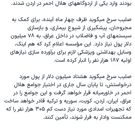
بودند وارد يکی از اردوگاههای هلال احمر در اردن شدند.
دنبال کنید
مستندها
فرهنگ و زندگی
حقوق شهروندی
انتخابات ریاست جمهوری آمریکا ۲۰۲۴
صليب سرخ ميگويد ظرف چهار ماه آينده، برای کمک به
مجروحان، پيشگيری از شيوع بيماری، و بازسازی
اقتصادی
حمله جمهوری اسلامی به اسرائیل
سيستمهای آب و فاضلاب در داخل عراق، به ۷۸ ميليون
رمز مهسا
علم و فناوری
دلار پول نياز دارد. اين مؤسسه اعلام کرد که هم اينک،
زبانهای مختلف
اسرائیل در جنگ
ورزش زنان در ایران
وسايل بهداشتی وپزشکی لازم برای برآورده سازی نيازهای
اوليه ۱۸۷ هزار نفر را انبار کرده است.
گالری عکس
اعتراضات زن، زندگی، آزادی
آرشیو پخش زنده
مجموعه مستندهای دادخواهی
صليب سرخ ميگويد هشتاد ميليون دلار از پول مورد
تریبونال مردمی آبان ۹۸
درخواستش، تا پايان سال جاری در اختيار جوامع هلال
احمر در خاورميانه قرار خواهد گرفت و اين جوامع را در
دادگاه حمید نوری
عراق، ايران، اردن، کويت، سوريه و ترکيه قادر خواهد ساخت
چهل سال گروگان‌گیری
که تجهيزات امدادی مورد نياز دست کم ۳۰۵ هزار نفر را که
قانون شفافیت دارائی کادر رهبری ایران
ممکنست وادار به فرار شوند، تأمين کنند.
اعتراضات مردمی آبان ۹۸