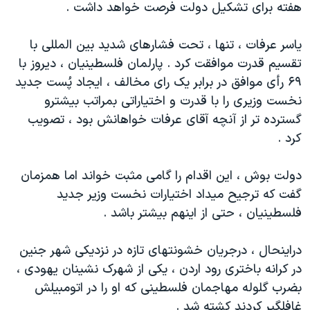
هفته برای تشکيل دولت فرصت خواهد داشت .
دنبال کنید
مستندها
فرهنگ و زندگی
حقوق شهروندی
انتخابات ریاست جمهوری آمریکا ۲۰۲۴
ياسر عرفات ، تنها ، تحت فشارهای شديد بين المللی با
تقسيم قدرت موافقت کرد . پارلمان فلسطينيان ، ديروز با
اقتصادی
حمله جمهوری اسلامی به اسرائیل
۶۹ رأی موافق در برابر يک رای مخالف ، ايجاد پُست جديد
رمز مهسا
علم و فناوری
نخست وزيری را با قدرت و اختياراتی بمراتب بيشترو
زبانهای مختلف
اسرائیل در جنگ
ورزش زنان در ایران
گسترده تر از آنچه آقای عرفات خواهانش بود ، تصويب
کرد .
گالری عکس
اعتراضات زن، زندگی، آزادی
آرشیو پخش زنده
مجموعه مستندهای دادخواهی
دولت بوش ، اين اقدام را گامی مثبت خواند اما همزمان
تریبونال مردمی آبان ۹۸
گفت که ترجيح ميداد اختيارات نخست وزير جديد
فلسطينيان ، حتی از اينهم بيشتر باشد .
دادگاه حمید نوری
چهل سال گروگان‌گیری
دراينحال ، درجريان خشونتهای تازه در نزديکی شهر جنين
قانون شفافیت دارائی کادر رهبری ایران
در کرانه باختری رود اردن ، يکی از شهرک نشينان يهودی ،
بضرب گلوله مهاجمان فلسطينی که او را در اتومبيلش
اعتراضات مردمی آبان ۹۸
غافلگير کردند کشته شد .