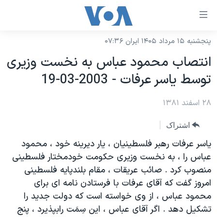
ینکهای
ابل
سترسی
پنجشنبه ۱۵ مرداد ۱۴۰۵ ایران ۰۷:۳۶
خانه
هش
انتصاب محمود عباس به نخست وزيری
نسخه سبک وب‌سایت
ه
توسط ياسر عرفات - 2003-03-19
حتوای
موضوع ها
صلی
۲۸ اسفند ۱۳۸۱
برنامه های تلویزیونی
ایران
هش
جدول برنامه ها
ه
آمریکا
اشتراک
فحه
صفحه‌های ویژه
جهان
ياسر عرفات رهبر فلسطينيان ، يار ديرينه خود ، محمود
صلی
فرکانس‌های صدای آمریکا
عباس را ، به نخست وزيری حکومت خودمختار فلسطينی
ورزشی
جام جهانی ۲۰۲۶
هش
منصوب کرد . صائب عريقات ، مقام بلندپايه فلسطينی
پخش رادیویی
ه
گزیده‌ها
عملیات خشم حماسی
امروز گفت که آقای عرفات با فرستادن نامه ای برای
ستجو
۲۵۰سالگی آمریکا
ویژه برنامه‌ها
محمود عباس ، از وی خواسته است که دولت جديد را
یادگیری زبان انگلیسی
تشکيل دهد . اگر آقای عباس ، اين سِمَت رابپذيرد ، پنج
ویدیوها
بایگانی برنامه‌های تلویزیونی