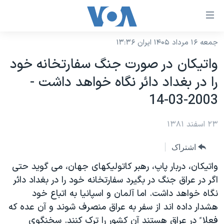
ینکهای
ابل
سترسی
جمعه ۱۶ مرداد ۱۴۰۵ ایران ۱۳:۳۶
خانه
هش
واتيکان در صورت جنگ سفارتخانه خود
نسخه سبک وب‌سایت
ه
را در بغداد دائر نگاه خواهد داشت -
حتوای
موضوع ها
2003-03-14
صلی
برنامه های تلویزیونی
ایران
هش
۲۳ اسفند ۱۳۸۱
جدول برنامه ها
ه
آمریکا
فحه
صفحه‌های ویژه
جهان
اشتراک
صلی
فرکانس‌های صدای آمریکا
ورزشی
جام جهانی ۲۰۲۶
واتيکان، دربار پاپ، رهبر کاتوليکهای جهان، می گويد حتی
هش
پخش رادیویی
اگر در عراق جنگ در بگيرد سفارتخانه خود را در بغداد دائر
ه
گزیده‌ها
عملیات خشم حماسی
نگاه خواهد داشت. اما آلمان و اسپانيا به اتباع خود
ستجو
۲۵۰سالگی آمریکا
ویژه برنامه‌ها
یادگیری زبان انگلیسی
هشدار داده اند از سفر به عراق منصرف شوند و آن عده که
ویدیوها
بایگانی برنامه‌های تلویزیونی
فعلا ً در عراق هستند آن کشور را ترک کنند. سخنگوی