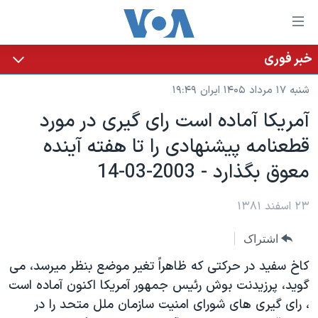
ینکهای
ابل
سترسی
خبر فوری
خانه
هش
شنبه ۱۷ مرداد ۱۴۰۵ ایران ۱۹:۴۹
نسخه سبک وب‌سایت
ه
آمريکا آماده است رای گيری در مورد
حتوای
موضوع ها
قطعنامه پيشنهادی را تا هفته آينده
صلی
برنامه های تلویزیونی
ایران
هش
معوق بگذارد - 2003-03-14
جدول برنامه ها
ه
آمریکا
فحه
صفحه‌های ویژه
۲۳ اسفند ۱۳۸۱
جهان
صلی
فرکانس‌های صدای آمریکا
ورزشی
جام جهانی ۲۰۲۶
هش
اشتراک
پخش رادیویی
ه
گزیده‌ها
عملیات خشم حماسی
کاخ سفيد در حرکتی که ظاهراً تغير موضع بنظر ميرسد، می
ستجو
۲۵۰سالگی آمریکا
ویژه برنامه‌ها
گويد، پرزيدنت بوش رئيس جمهور آمريکا اکنون آماده است
یادگیری زبان انگلیسی
، رای گيری های شورای امنيت سازمان ملل متحد را در
ویدیوها
بایگانی برنامه‌های تلویزیونی