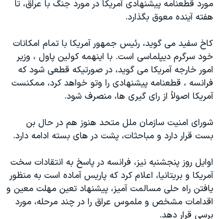
مورد قطعنامه پيشنهادی آمريکا در مورد جنگ با عراق، تا
دنبال کنید
مستندها
فرهنگ و زندگی
هفته آينده معوق بگذارد.
حقوق شهروندی
انتخابات ریاست جمهوری آمریکا ۲۰۲۴
کاخ سفيد می گويد، رئيس جمهور آمريکا با تمام امکانات
اقتصادی
حمله جمهوری اسلامی به اسرائیل
خود سرگرم ديپلماسی است. با اينهمه کولين پاول ، وزير
رمز مهسا
علم و فناوری
امور خارجه آمريکا می گويد، در صورتيکه قطعی شود که
زبانهای مختلف
اسرائیل در جنگ
ورزش زنان در ایران
فرانسه ، قطعنامه پيشنهادی را وتو خواهد کرد، ممکنست
آمريکا اصولاً از رای گيری ها، منصرف شود.
گالری عکس
اعتراضات زن، زندگی، آزادی
آرشیو پخش زنده
مجموعه مستندهای دادخواهی
شورای امنيت سازمان ملل متحد هنوز هم در حال بن
تریبونال مردمی آبان ۹۸
بست قرار دارد و مباحثات، پشت در های بسته ادامه دارد.
دادگاه حمید نوری
اوايل روز پنجشنبه نيز، فرانسه در پاسخ به انتقادات سخت
چهل سال گروگان‌گیری
آمريکا و بريتانيا، اعلام کرد که پاريس آماده است به منظور
قانون شفافیت دارائی کادر رهبری ایران
يافتن راه حلی مسالمت آميز، پيشنهاد تعين مهلت معين و
اقدامات مشخص و ملموس عراق را در چند مرحله، مورد
اعتراضات مردمی آبان ۹۸
برسی قرار دهد.