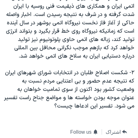
اتمی ايران و همکاری های ذيقيمت فنی روسيه با ايران
دنبال کنید
مستندها
فرهنگ و زندگی
شدت گرفته و در شرف به نتيجه رسيدن است. اخبار واصله
حقوق شهروندی
انتخابات ریاست جمهوری آمریکا ۲۰۲۴
حاکی از آغاز فاز نخست نيروگاه اتمی بوشهر در سال آينده
اقتصادی
حمله جمهوری اسلامی به اسرائیل
است که زمانيکه نيروگاه روی خط قرار بگيرد و بتواند انرژی
توليد کند، زباله های اتمی حاوی پلوتونيوم نيز توليد
رمز مهسا
علم و فناوری
زبانهای مختلف
خواهد کرد که بازهم موجب نگرانی محافل بين المللی
اسرائیل در جنگ
ورزش زنان در ایران
درباره دستيابی ايران به سلاح های اتمی خواهد شد.
گالری عکس
اعتراضات زن، زندگی، آزادی
۲- شکست اصلاح طلبان در انتخابات شورای شهرهای ايران
آرشیو پخش زنده
مجموعه مستندهای دادخواهی
که نتيجه عدم حضور و بی اعتنايی مردم نسبت به
تریبونال مردمی آبان ۹۸
وضعيت کشور بود اکنون از سوی تماميت خواهان به
دادگاه حمید نوری
عنوان موجه بودن خواسته ها و مواضع جناح راست تفسير
می شود. تفسير اين ادعاها چيست؟
چهل سال گروگان‌گیری
قانون شفافیت دارائی کادر رهبری ایران
اعتراضات مردمی آبان ۹۸
اشتراک
Follow us