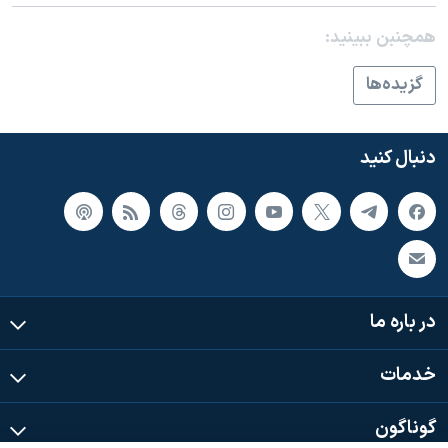
اسرائیل در جنگ
همچنبن ببینید:
نرگس محمدی برنده جایزه نوبل صلح
همایش محافظه‌کاران آمریکا «سی‌پک»
گزيده‌ها
صفحه‌های ویژه
سفر پرزیدنت ترامپ به چین
دنبال کنید
در باره ما
خدمات
گوناگون