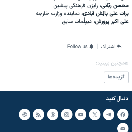
اسرائیل در جنگ
محسن ربّانی،
رايزن فرهنگی پيشين
نرگس محمدی برنده جایزه نوبل صلح
برات علی بالِش آبادی،
نماينده وزارت خارجه
علی اکبر پرورش،
ديپلُمات سابق
همایش محافظه‌کاران آمریکا «سی‌پک»
صفحه‌های ویژه
سفر پرزیدنت ترامپ به چین
اشتراک
Follow us
همچنبن ببینید:
گزيده‌ها
دنبال کنید