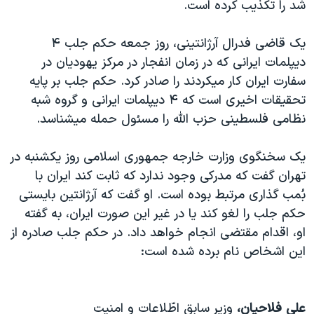
شد را تکذيب کرده است.
دنبال کنید
مستندها
فرهنگ و زندگی
حقوق شهروندی
انتخابات ریاست جمهوری آمریکا ۲۰۲۴
يک قاضی فدرال آرژانتينی، روز جمعه حکم جلب ۴
ديپلمات ايرانی که در زمان انفجار در مرکز يهوديان در
اقتصادی
حمله جمهوری اسلامی به اسرائیل
سفارت ايران کار ميکردند را صادر کرد. حکم جلب بر پايه
رمز مهسا
علم و فناوری
تحقيقات اخيری است که ۴ ديپلمات ايرانی و گروه شبه
زبانهای مختلف
اسرائیل در جنگ
ورزش زنان در ایران
نظامی فلسطينی حزب الله را مسئول حمله ميشناسد.
گالری عکس
اعتراضات زن، زندگی، آزادی
يک سخنگوی وزارت خارجه جمهوری اسلامی روز يکشنبه در
آرشیو پخش زنده
مجموعه مستندهای دادخواهی
تهران گفت که مدرکی وجود ندارد که ثابت کند ايران با
تریبونال مردمی آبان ۹۸
بُمب گذاری مرتبط بوده است. او گفت که آرژانتين بايستی
حکم جلب را لغو کند يا در غير اين صورت ايران، به گفته
دادگاه حمید نوری
او، اقدام مقتضی انجام خواهد داد. در حکم جلب صادره از
چهل سال گروگان‌گیری
اين اشخاص نام برده شده است:
قانون شفافیت دارائی کادر رهبری ایران
اعتراضات مردمی آبان ۹۸
علی فلاحيان،
وزير سابق اطّلاعات و امنيت