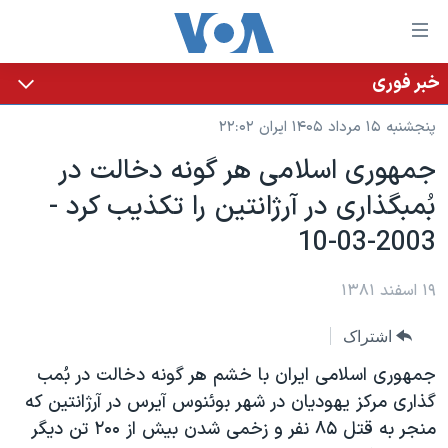
ینکهای
ابل
سترسی
خبر فوری
خانه
هش
پنجشنبه ۱۵ مرداد ۱۴۰۵ ایران ۲۲:۰۲
نسخه سبک وب‌سایت
ه
جمهوری اسلامی هر گونه دخالت در
حتوای
موضوع ها
بُمبگذاری در آرژانتين را تکذيب کرد -
صلی
برنامه های تلویزیونی
ایران
هش
2003-03-10
جدول برنامه ها
ه
آمریکا
فحه
صفحه‌های ویژه
۱۹ اسفند ۱۳۸۱
جهان
صلی
فرکانس‌های صدای آمریکا
ورزشی
جام جهانی ۲۰۲۶
هش
اشتراک
پخش رادیویی
ه
گزیده‌ها
عملیات خشم حماسی
جمهوری اسلامی ايران با خشم هر گونه دخالت در بُمب
ستجو
۲۵۰سالگی آمریکا
ویژه برنامه‌ها
گذاری مرکز يهوديان در شهر بوئنوس آيرس در آرژانتين که
یادگیری زبان انگلیسی
منجر به قتل ۸۵ نفر و زخمی شدن بيش از ۲۰۰ تن ديگر
ویدیوها
بایگانی برنامه‌های تلویزیونی