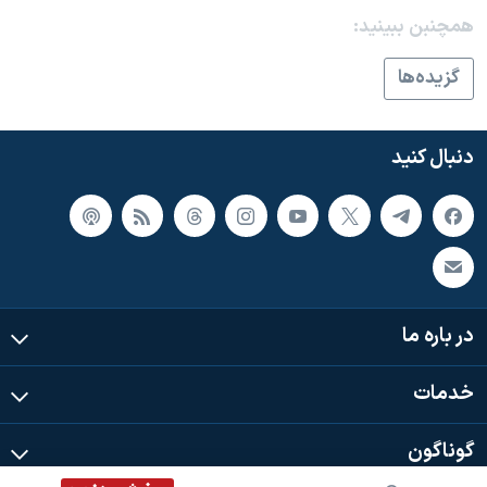
اسرائیل در جنگ
همچنبن ببینید:
نرگس محمدی برنده جایزه نوبل صلح
گزيده‌ها
همایش محافظه‌کاران آمریکا «سی‌پک»
صفحه‌های ویژه
دنبال کنید
سفر پرزیدنت ترامپ به چین
در باره ما
خدمات
گوناگون