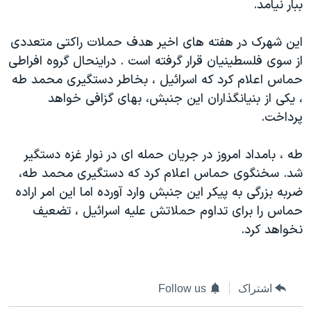
ببار نيامد.
دنبال کنید
مستندها
فرهنگ و زندگی
حقوق شهروندی
انتخابات ریاست جمهوری آمریکا ۲۰۲۴
اين شهرک در هفته های اخير هدف حملات راکتی متعددی
از سوی فلسطينيان قرار گرفته است . دراينحال گروه افراطی
اقتصادی
حمله جمهوری اسلامی به اسرائیل
حماس اعلام کرد که اسرائيل ، بخاطر دستگيری محمد طه
رمز مهسا
علم و فناوری
، يکی از بنيانگذاران اين جنبش، بهای گزافی خواهد
زبانهای مختلف
اسرائیل در جنگ
ورزش زنان در ایران
پرداخت.
گالری عکس
اعتراضات زن، زندگی، آزادی
طه ، بامداد امروز در جريان حمله ای در نوار غزه دستگير
آرشیو پخش زنده
مجموعه مستندهای دادخواهی
شد. سخنگوی حماس اعلام کرد که دستگيری محمد طه،
تریبونال مردمی آبان ۹۸
ضربه بزرگی به پيکر اين جنبش وارد آورده اما اين امر اراده
حماس را برای تداوم حملاتش عليه اسرائيل ، تضعيف
دادگاه حمید نوری
نخواهد کرد.
چهل سال گروگان‌گیری
قانون شفافیت دارائی کادر رهبری ایران
اشتراک
Follow us
اعتراضات مردمی آبان ۹۸