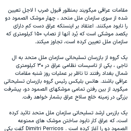
دنبال کنید
مستندها
فرهنگ و زندگی
مقامات عراقی ميگويند بمنظور قبول ضرب ا لاجل تعيين
حقوق شهروندی
انتخابات ریاست جمهوری آمریکا ۲۰۲۴
شده از سوی سازمان ملل متحد ، چهار موشک الصمود دو
را نابود ميکنند. اعتقاد بر اينستکه عراق دست کم دارای
اقتصادی
حمله جمهوری اسلامی به اسرائیل
يکصد موشکی است که بُرد آنها از نصاب ۱۵۰ کيلومتری که
رمز مهسا
علم و فناوری
سازمان ملل تعيين کرده است، تجاوز ميکند.
زبانهای مختلف
اسرائیل در جنگ
ورزش زنان در ایران
يک گروه از بازرسان تسليحاتی سازمان ملل متحد به ال
گالری عکس
اعتراضات زن، زندگی، آزادی
تاجی ، يکی از تاسيسات نظامی عراق در ۳۰ کيلومتری
آرشیو پخش زنده
مجموعه مستندهای دادخواهی
شمال بغداد رفتند تا ناظر بر عمليات روز شنبه مقامات
تریبونال مردمی آبان ۹۸
عراقی باشند. هانس بليکس رئيس گروه بازرسان تسليحاتی
ميگويد از بين رفتن تمامی موشکهای الصمود دو، پيشرفت
دادگاه حمید نوری
بزرگی در زمينه خلع سلاح عراق بشمار خواهد رفت.
چهل سال گروگان‌گیری
قانون شفافیت دارائی کادر رهبری ایران
يک بازرس ارشد تسليحاتی سازمان ملل متحد تائيد کرده
است، که عراق کار نابود ساختن موشک های ممنوعه
اعتراضات مردمی آبان ۹۸
الصمود دو را آغاز کرده است . Dimitri Perricos گفت يکی