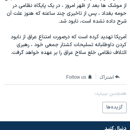
اسرائیل در جنگ
از موشک ها بعد از ظهر امروز ، در يک پايگاه نظامی در
نرگس محمدی برنده جایزه نوبل صلح
حومه بغداد ، پس از تاخيری چند ساعته که هنوز علت آن
شرح داده نشده است، نابود شد.
همایش محافظه‌کاران آمریکا «سی‌پک»
صفحه‌های ویژه
آمريکا تهديد کرده است که درصورت امتناع عراق از نابود
سفر پرزیدنت ترامپ به چین
کردن داوطلبانه تسليحات کشتار جمعی خود ، رهبری
ائتلاف نظامی خلع سلاح عراق را بر عهده خواهد گرفت.
اشتراک
Follow us
همچنبن ببینید:
گزيده‌ها
دنبال کنید