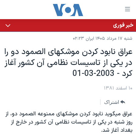
ینکهای
ابل
سترسی
خبر فوری
خانه
هش
شنبه ۱۷ مرداد ۱۴۰۵ ایران ۰۲:۲۳
نسخه سبک وب‌سایت
ه
عراق نابود کردن موشکهای الصمود دو را
حتوای
موضوع ها
در يکی از تاسيسات نظامی آن کشور آغاز
صلی
برنامه های تلویزیونی
ایران
هش
کرد - 2003-03-01
جدول برنامه ها
ه
آمریکا
فحه
صفحه‌های ویژه
۱۰ اسفند ۱۳۸۱
جهان
صلی
فرکانس‌های صدای آمریکا
ورزشی
جام جهانی ۲۰۲۶
هش
اشتراک
پخش رادیویی
ه
گزیده‌ها
عملیات خشم حماسی
عراق ميگويد نابود کردن موشکهای ممنوعه الصمود دو، از
ستجو
۲۵۰سالگی آمریکا
ویژه برنامه‌ها
روز شنبه در يکی از تاسيسات نظامی آن کشور در خارج از
یادگیری زبان انگلیسی
بغداد آغاز شد.
ویدیوها
بایگانی برنامه‌های تلویزیونی