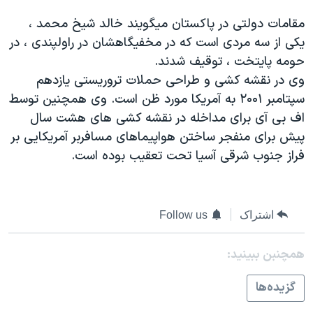
دنبال کنید
مستندها
فرهنگ و زندگی
مقامات دولتی در پاکستان ميگويند خالد شيخ محمد ،
حقوق شهروندی
انتخابات ریاست جمهوری آمریکا ۲۰۲۴
يکی از سه مردی است که در مخفيگاهشان در راولپندی ، در
حومه پايتخت ، توقيف شدند.
اقتصادی
حمله جمهوری اسلامی به اسرائیل
وی در نقشه کشی و طراحی حملات تروريستی يازدهم
رمز مهسا
علم و فناوری
سپتامبر ۲۰۰۱ به آمريکا مورد ظن است. وی همچنين توسط
زبانهای مختلف
اسرائیل در جنگ
ورزش زنان در ایران
اف بی آی برای مداخله در نقشه کشی های هشت سال
پيش برای منفجر ساختن هواپيماهای مسافربر آمريکايی بر
گالری عکس
اعتراضات زن، زندگی، آزادی
فراز جنوب شرقی آسيا تحت تعقيب بوده است.
آرشیو پخش زنده
مجموعه مستندهای دادخواهی
تریبونال مردمی آبان ۹۸
اشتراک
Follow us
دادگاه حمید نوری
چهل سال گروگان‌گیری
همچنبن ببینید:
قانون شفافیت دارائی کادر رهبری ایران
گزيده‌ها
اعتراضات مردمی آبان ۹۸