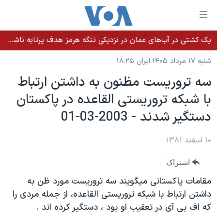
ینکهای
ابل
سترسی
یک کشتی در آب‌های عمان در نزدیکی تنگه هرمز هدف پرتابه ناشناس قرار گرفت
خانه
هش
شنبه ۱۷ مرداد ۱۴۰۵ ایران ۱۸:۲۵
نسخه سبک وب‌سایت
ه
سه تروريست مظنون به داشتن ارتباط
حتوای
موضوع ها
با شبکه تروريستی القاعده در پاکستان
صلی
برنامه های تلویزیونی
ایران
هش
دستگير شدند - 2003-03-01
جدول برنامه ها
ه
آمریکا
فحه
صفحه‌های ویژه
۱۰ اسفند ۱۳۸۱
جهان
صلی
فرکانس‌های صدای آمریکا
ورزشی
جام جهانی ۲۰۲۶
هش
اشتراک
پخش رادیویی
ه
گزیده‌ها
عملیات خشم حماسی
مقامات پاکستانی ميگويند سه تروريست مورد ظن به
ستجو
۲۵۰سالگی آمریکا
ویژه برنامه‌ها
داشتن ارتباط با شبکه تروريستی القاعده، از جمله مردی را
یادگیری زبان انگلیسی
که اف بی آی در تعقيب او بود ، دستگير کرده اند .
ویدیوها
بایگانی برنامه‌های تلویزیونی