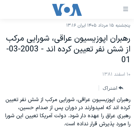
ینکهای
ابل
سترسی
پنجشنبه ۱۵ مرداد ۱۴۰۵ ایران ۱۳:۱۶
خانه
هش
رهبران اپوزيسيون عراقی، شورايی مرکب
نسخه سبک وب‌سایت
ه
از شش نفر تعيين کرده اند - 2003-03-
حتوای
موضوع ها
01
صلی
برنامه های تلویزیونی
ایران
هش
۱۰ اسفند ۱۳۸۱
جدول برنامه ها
ه
آمریکا
فحه
صفحه‌های ویژه
جهان
اشتراک
صلی
فرکانس‌های صدای آمریکا
ورزشی
جام جهانی ۲۰۲۶
رهبران اپوزيسيون عراقی، شورايی مرکب از شش نفر تعيين
هش
پخش رادیویی
کرده اند که اميدوارند در دوران پس از صدام حسين،
ه
گزیده‌ها
عملیات خشم حماسی
رهبری عراق را عهده دار شود. دولت آمريکا تعيين اين شورا
ستجو
۲۵۰سالگی آمریکا
ویژه برنامه‌ها
یادگیری زبان انگلیسی
را مورد پذيرش قرار نداده است.
ویدیوها
بایگانی برنامه‌های تلویزیونی