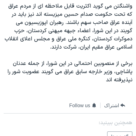
واشنگتن می گويد اکثريت قابل ملاحظه ای از مردم عراق
دنبال کنید
مستندها
فرهنگ و زندگی
که تحت حکومت صدام حسين ميزيسته اند نيز بايد در
حقوق شهروندی
انتخابات ریاست جمهوری آمریکا ۲۰۲۴
آينده عراق صاحب سهم باشند. رهبران اپوزيسيون می
اقتصادی
حمله جمهوری اسلامی به اسرائیل
گويند در اين شورا، اعضاء جبهه ميهنی کردستان، حزب
دموکرات کردستان، کنگره ملی عراق و مجلس اعلای انقلاب
رمز مهسا
علم و فناوری
زبانهای مختلف
اسلامی عراق مقيم ايران، شرکت دارند.
اسرائیل در جنگ
ورزش زنان در ایران
گالری عکس
اعتراضات زن، زندگی، آزادی
برخی از منصوبين احتمالی در اين شورا، از جمله عدنان
پاشاچی، وزير خارجه سابق عراق می گويند عضويت شور را
آرشیو پخش زنده
مجموعه مستندهای دادخواهی
نپذيرفته اند
تریبونال مردمی آبان ۹۸
دادگاه حمید نوری
چهل سال گروگان‌گیری
اشتراک
Follow us
قانون شفافیت دارائی کادر رهبری ایران
همچنبن ببینید:
اعتراضات مردمی آبان ۹۸