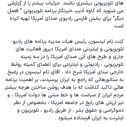
های تلويزيونی بيشتری باشند. جزئيات بيشتر را از گزارشی
دنبال کنید
مستندها
فرهنگ و زندگی
می شنويد که کاوه اديب خبرنگار برنامه تلويزيونی " فصل
حقوق شهروندی
انتخابات ریاست جمهوری آمریکا ۲۰۲۴
ديگر" برای بخش فارسی راديوی صدای آمريکا تهيه کرده
است
اقتصادی
حمله جمهوری اسلامی به اسرائیل
رمز مهسا
علم و فناوری
کِنِت تام لينسون، رئيس هيات مديره برنامه های راديو-
زبانهای مختلف
اسرائیل در جنگ
ورزش زنان در ایران
تلويزيونی و اينترنتی صدای آمريکا ديروز فعاليت های
جاری و طرح های آتی صدای آمريکا را در سه زمينه
گالری عکس
اعتراضات زن، زندگی، آزادی
تلويزيونی ، راديوئی و اينترنتی برای اعضای کميته روابط
آرشیو پخش زنده
مجموعه مستندهای دادخواهی
خارجی سنای آمريکا شرح داد . آقای تام لينسون در پاسخ
تریبونال مردمی آبان ۹۸
به سناتورهائی که راجع به ايران پرسيدند، بر اهميت برنامه
هائی تاکيد گذاشت که با هدف روشن ساختن هرچه بيشتر
دادگاه حمید نوری
مردم ايران از سياست ها و خط مشی ها دولت آمريکا ، و
چهل سال گروگان‌گیری
نيز ارزش های رايج در جامعه آمريکا ، بخصوص از نظر
قانون شفافیت دارائی کادر رهبری ایران
دموکراسی و حقوق بشر ، از طريق راديو ، تلويزيون و
اينترنت به ايران فرستاده ميشود .
اعتراضات مردمی آبان ۹۸