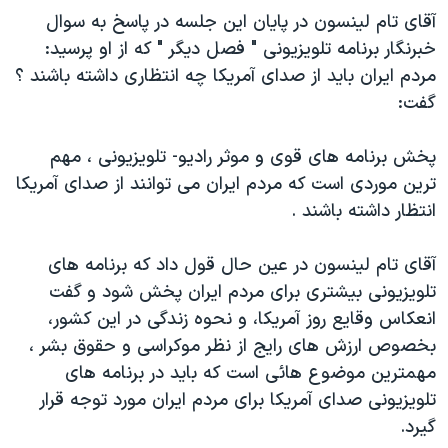
اسرائیل در جنگ
آقای تام لينسون در پايان اين جلسه در پاسخ به سوال
نرگس محمدی برنده جایزه نوبل صلح
خبرنگار برنامه تلويزيونی " فصل ديگر " که از او پرسيد:
مردم ايران بايد از صدای آمريکا چه انتظاری داشته باشند ؟
همایش محافظه‌کاران آمریکا «سی‌پک»
گفت:
صفحه‌های ویژه
سفر پرزیدنت ترامپ به چین
پخش برنامه های قوی و موثر راديو- تلويزيونی ، مهم
ترين موردی است که مردم ايران می توانند از صدای آمريکا
انتظار داشته باشند .
آقای تام لينسون در عين حال قول داد که برنامه های
تلويزيونی بيشتری برای مردم ايران پخش شود و گفت
انعکاس وقايع روز آمريکا، و نحوه زندگی در اين کشور،
بخصوص ارزش های رايج از نظر موکراسی و حقوق بشر ،
مهمترين موضوع هائی است که بايد در برنامه های
تلويزيونی صدای آمريکا برای مردم ايران مورد توجه قرار
گيرد.