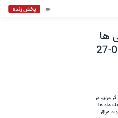
پخش زنده
 ها
ر عراق، در
ف ماه ها
ويد عراق