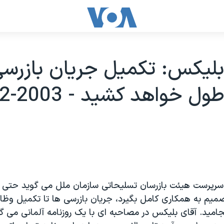
ليکس: تکميل جريان بازرسی
ل خواهد کشيد - 2003-02-27
پرست هيئت بازرسان تسليحاتی سازمان ملل می گويد حتی اگ
يم به همکاری کامل بگيرد، جريان بازرسی ها تا تکميل وظاي
اميد. آقای بليکس در مصاحبه ای با يک روزنامه آلمانی می گ