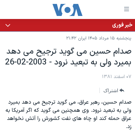
ینکهای
ابل
سترسی
خبر فوری
خانه
هش
پنجشنبه ۱۵ مرداد ۱۴۰۵ ایران ۲۱:۴۲
نسخه سبک وب‌سایت
ه
صدام حسين می گويد ترجيح می دهد
حتوای
موضوع ها
بميرد ولی به تبعيد نرود - 2003-02-26
صلی
برنامه های تلویزیونی
ایران
هش
جدول برنامه ها
ه
۰۷ اسفند ۱۳۸۱
آمریکا
فحه
صفحه‌های ویژه
جهان
اشتراک
صلی
فرکانس‌های صدای آمریکا
ورزشی
جام جهانی ۲۰۲۶
هش
صدام حسين، رهبر عراق، می گويد ترجيح می دهد بميرد
پخش رادیویی
ه
گزیده‌ها
عملیات خشم حماسی
ولی به تبعيد نرود. وی همچنين می گويد که اگر آمريکا به
ستجو
عراق حمله کند او چاه های نفت کشورش را آتش نخواهد
۲۵۰سالگی آمریکا
ویژه برنامه‌ها
یادگیری زبان انگلیسی
زد.
ویدیوها
بایگانی برنامه‌های تلویزیونی