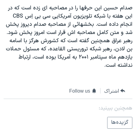
دنبال کنید
مستندها
فرهنگ و زندگی
صدام حسين اين حرفها را در مصاحبه ای زده است که در
اين هفته با شبکه تلويزيون آمريکايی سی بی اِس CBS
حقوق شهروندی
انتخابات ریاست جمهوری آمریکا ۲۰۲۴
انجام داده است. بخشهائی از مصاحبه صدام ديروز پخش
اقتصادی
حمله جمهوری اسلامی به اسرائیل
شد و متن کامل مصاحبه اش قرار است امروز پخش شود.
رمز مهسا
علم و فناوری
رهبر عراق همچنين گفته است که کشورش هرگز با اسامه
زبانهای مختلف
بن لادن، رهبر شبکه تروريستی القاعده، که مسئول حملات
اسرائیل در جنگ
ورزش زنان در ایران
يازدهم ماه سپتامبر ۲۰۰۱ به آمريکا بوده است، ارتباط
گالری عکس
اعتراضات زن، زندگی، آزادی
نداشته است.
آرشیو پخش زنده
مجموعه مستندهای دادخواهی
تریبونال مردمی آبان ۹۸
اشتراک
Follow us
دادگاه حمید نوری
چهل سال گروگان‌گیری
همچنبن ببینید:
قانون شفافیت دارائی کادر رهبری ایران
گزيده‌ها
اعتراضات مردمی آبان ۹۸