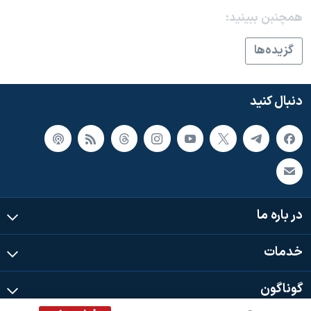
اسرائیل در جنگ
همچنبن ببینید:
نرگس محمدی برنده جایزه نوبل صلح
گزيده‌ها
همایش محافظه‌کاران آمریکا «سی‌پک»
صفحه‌های ویژه
دنبال کنید
سفر پرزیدنت ترامپ به چین
در باره ما
خدمات
گوناگون