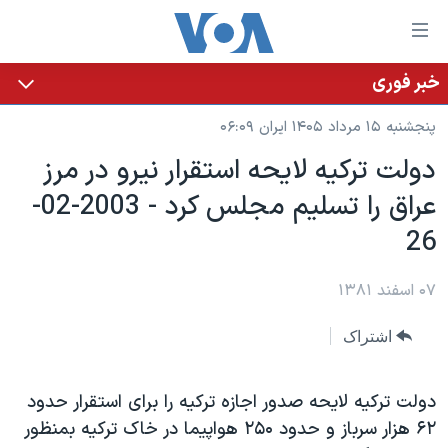
ینکهای
ابل
سترسی
خبر فوری
خانه
هش
پنجشنبه ۱۵ مرداد ۱۴۰۵ ایران ۰۶:۰۹
نسخه سبک وب‌سایت
ه
دولت ترکيه لايحه استقرار نيرو در مرز
حتوای
موضوع ها
عراق را تسليم مجلس کرد - 2003-02-
صلی
برنامه های تلویزیونی
ایران
هش
26
جدول برنامه ها
ه
آمریکا
فحه
صفحه‌های ویژه
۰۷ اسفند ۱۳۸۱
جهان
صلی
فرکانس‌های صدای آمریکا
ورزشی
جام جهانی ۲۰۲۶
هش
اشتراک
پخش رادیویی
ه
گزیده‌ها
عملیات خشم حماسی
ستجو
۲۵۰سالگی آمریکا
ویژه برنامه‌ها
دولت ترکيه لايحه صدور اجازه ترکيه را برای استقرار حدود
یادگیری زبان انگلیسی
۶۲ هزار سرباز و حدود ۲۵۰ هواپيما در خاک ترکيه بمنظور
ویدیوها
بایگانی برنامه‌های تلویزیونی