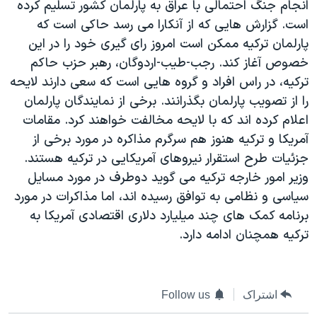
انجام جنگ احتمالی با عراق به پارلمان کشور تسليم کرده
دنبال کنید
مستندها
فرهنگ و زندگی
است. گزارش هايی که از آنکارا می رسد حاکی است که
حقوق شهروندی
انتخابات ریاست جمهوری آمریکا ۲۰۲۴
پارلمان ترکيه ممکن است امروز رای گيری خود را در اين
خصوص آغاز کند. رجب-طيب-اردوگان، رهبر حزب حاکم
اقتصادی
حمله جمهوری اسلامی به اسرائیل
ترکيه، در راس افراد و گروه هايی است که سعی دارند لايحه
رمز مهسا
علم و فناوری
را از تصويب پارلمان بگذرانند. برخی از نمايندگان پارلمان
زبانهای مختلف
اسرائیل در جنگ
ورزش زنان در ایران
اعلام کرده اند که با لايحه مخالفت خواهند کرد. مقامات
آمريکا و ترکيه هنوز هم سرگرم مذاکره در مورد برخی از
گالری عکس
اعتراضات زن، زندگی، آزادی
جزئيات طرح استقرار نيروهای آمريکايی در ترکيه هستند.
آرشیو پخش زنده
مجموعه مستندهای دادخواهی
وزير امور خارجه ترکيه می گويد دوطرف در مورد مسايل
تریبونال مردمی آبان ۹۸
سياسی و نظامی به توافق رسيده اند، اما مذاکرات در مورد
برنامه کمک های چند ميليارد دلاری اقتصادی آمريکا به
دادگاه حمید نوری
ترکيه همچنان ادامه دارد.
چهل سال گروگان‌گیری
قانون شفافیت دارائی کادر رهبری ایران
اعتراضات مردمی آبان ۹۸
اشتراک
Follow us