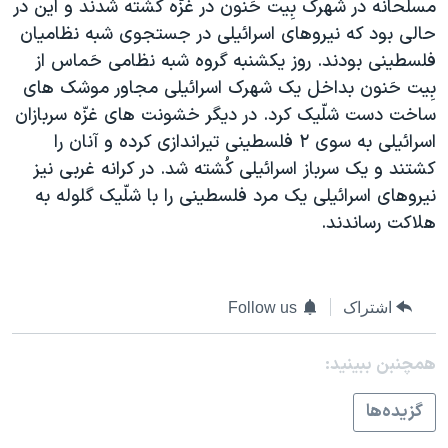
مسلّحانه در شهرک بِيت حَنون در غزّه کشته شدند و اين در
دنبال کنید
مستندها
فرهنگ و زندگی
حالی بود که نيروهای اسرائيلی در جستجوی شبه نظاميان
حقوق شهروندی
انتخابات ریاست جمهوری آمریکا ۲۰۲۴
فلسطينی بودند. روز يکشنبه گروه شبه نظامی حَماس از
بِيت حَنون بداخل يک شهرک اسرائيلی مجاور موشک های
اقتصادی
حمله جمهوری اسلامی به اسرائیل
ساخت دست شلّيک کرد. در ديگر خشونت های غزّه سربازان
رمز مهسا
علم و فناوری
اسرائيلی به سوی ۲ فلسطينی تيراندازی کرده و آنان را
زبانهای مختلف
اسرائیل در جنگ
ورزش زنان در ایران
کشتند و يک سرباز اسرائيلی کُشته شد. در کرانه غربی نيز
نيروهای اسرائيلی يک مرد فلسطينی را با شلّيک گلوله به
گالری عکس
اعتراضات زن، زندگی، آزادی
هلاکت رساندند.
آرشیو پخش زنده
مجموعه مستندهای دادخواهی
تریبونال مردمی آبان ۹۸
اشتراک
Follow us
دادگاه حمید نوری
چهل سال گروگان‌گیری
همچنبن ببینید:
قانون شفافیت دارائی کادر رهبری ایران
گزيده‌ها
اعتراضات مردمی آبان ۹۸