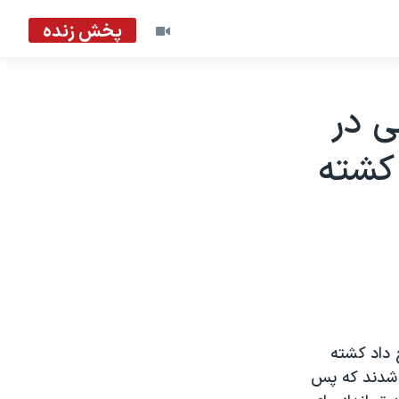
پخش زنده
ی در
 کشته
 داد کشته
 شدند که پس