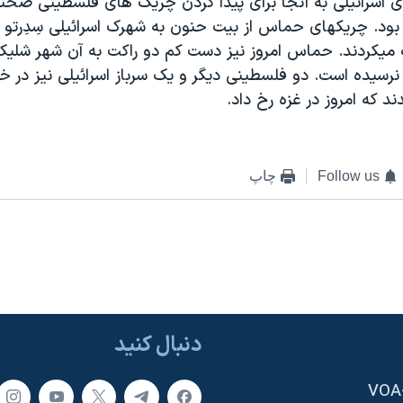
 اسرائيلی به آنجا برای پيدا کردن چريک های فلسطينی صحنه 
بود. چريکهای حماس از بيت حنون به شهرک اسرائيلی سِدِرتو 
يکردند. حماس امروز نيز دست کم دو راکت به آن شهر شليک 
 نرسيده است. دو فلسطينی ديگر و يک سرباز اسرائيلی نيز در
 که امروز در غزه رخ داد.
Follow us
چاپ
دنبال کنید