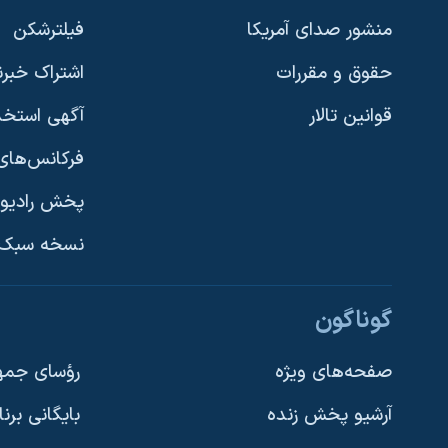
نرگس محمدی برنده جایزه نوبل صلح
منشور صدای آمریکا
فیلترشکن
همایش محافظه‌کاران آمریکا «سی‌پک»
حقوق و مقررات
اشتراک خبرن
صفحه‌های ویژه
قوانین تالار
آگهی استخد
سفر پرزیدنت ترامپ به چین
فرکانس‌های 
پخش رادیو
یادگیری زبان انگلیسی
نسخه سبک 
دنبال کنید
گوناگون
صفحه‌های ویژه
رؤسای جمهو
آرشیو پخش زنده
بایگانی برن
زبانهای مختلف