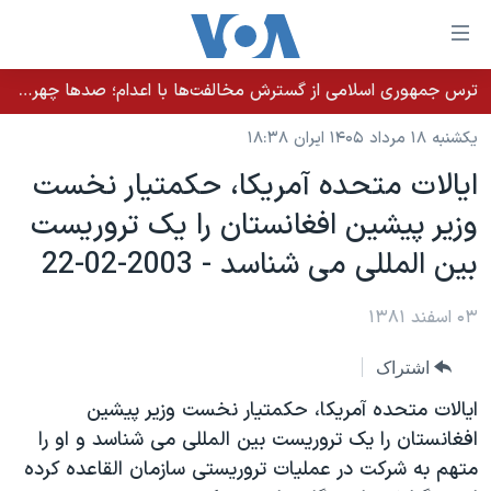
ینکهای
ابل
سترسی
ترس جمهوری اسلامی از گسترش مخالفت‌ها با اعدام؛ صدها چهره شناخته‌شده به دادسرا احضار شدند
خانه
هش
یکشنبه ۱۸ مرداد ۱۴۰۵ ایران ۱۸:۳۸
نسخه سبک وب‌سایت
ه
ايالات متحده آمريکا، حکمتيار نخست
حتوای
موضوع ها
وزير پيشين افغانستان را يک تروريست
صلی
برنامه های تلویزیونی
ایران
هش
بين المللی می شناسد - 2003-02-22
جدول برنامه ها
ه
آمریکا
فحه
صفحه‌های ویژه
۰۳ اسفند ۱۳۸۱
جهان
صلی
فرکانس‌های صدای آمریکا
ورزشی
جام جهانی ۲۰۲۶
هش
اشتراک
پخش رادیویی
ه
گزیده‌ها
عملیات خشم حماسی
ايالات متحده آمريکا، حکمتيار نخست وزير پيشين
ستجو
۲۵۰سالگی آمریکا
ویژه برنامه‌ها
افغانستان را يک تروريست بين المللی می شناسد و او را
یادگیری زبان انگلیسی
متهم به شرکت در عمليات تروريستی سازمان القاعده کرده
ویدیوها
بایگانی برنامه‌های تلویزیونی