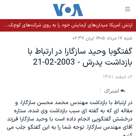
ینکهای
ابل
سترسی
ارتش آمریکا میدان‌های آزمایش خود را به روی شرکت‌های کوچک می‌گشاید تا تسلیحات سریع‌تر به میدان نبرد برسد
خانه
هش
شنبه ۱۷ مرداد ۱۴۰۵ ایران ۰۲:۳۷
نسخه سبک وب‌سایت
ه
گفتگوبا وحيد سازگارا در ارتباط با
حتوای
موضوع ها
بازداشت پدرش - 2003-02-21
صلی
برنامه های تلویزیونی
ایران
هش
جدول برنامه ها
ه
۰۲ اسفند ۱۳۸۱
آمریکا
فحه
صفحه‌های ویژه
جهان
اشتراک
صلی
فرکانس‌های صدای آمریکا
ورزشی
جام جهانی ۲۰۲۶
هش
در ارتباط با بازداشت مهندس محمد محسن سازگارا، و
پخش رادیویی
ه
گزیده‌ها
عملیات خشم حماسی
مقاله ای که به گفته ای سبب بازداشت وی شده، ستاره
ستجو
درخشش گفتگويی انجام داده است با وحيد سازگارا فرزند
۲۵۰سالگی آمریکا
ویژه برنامه‌ها
یادگیری زبان انگلیسی
آقای مهندس سازگارا. توجه شما را به اين گفتگو جلب می
ویدیوها
بایگانی برنامه‌های تلویزیونی
کنيم.