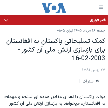
ینکهای
ابل
سترسی
خبر فوری
خانه
هش
جمعه ۱۶ مرداد ۱۴۰۵ ایران ۰۱:۰۵
نسخه سبک وب‌سایت
ه
کمک تسليحاتی پاکستان به افغانستان
حتوای
موضوع ها
برای بازسازی ارتش ملی آن کشور -
صلی
برنامه های تلویزیونی
ایران
هش
2003-02-16
جدول برنامه ها
ه
آمریکا
فحه
صفحه‌های ویژه
۲۷ بهمن ۱۳۸۱
جهان
صلی
فرکانس‌های صدای آمریکا
ورزشی
جام جهانی ۲۰۲۶
هش
اشتراک
پخش رادیویی
ه
گزیده‌ها
عملیات خشم حماسی
ستجو
۲۵۰سالگی آمریکا
ویژه برنامه‌ها
دولت پاکستان با اهدای مقادير عمده ای اسلحه و مهمات
یادگیری زبان انگلیسی
به افغانستان، ميخواهد به بازسازی ارتش ملی آن کشور
ویدیوها
بایگانی برنامه‌های تلویزیونی