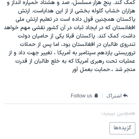
کمک کند. پنج هزار مسلسل، صد و هشتاد خمپاره انداز و
دنبال کنید
مستندها
فرهنگ و زندگی
هزاران خشاب گلوله بخشی از از اين هداياست. ارتش
حقوق شهروندی
انتخابات ریاست جمهوری آمریکا ۲۰۲۴
پاکستان همچنين قول داده است در تعليم ارتش ملی
افغانستان که در ايجاد ثبات در آن کشور نقشی مهم خواهد
اقتصادی
حمله جمهوری اسلامی به اسرائیل
داشت، کمک کند. پاکستان قبلا يکی از حاميان دولت
رمز مهسا
علم و فناوری
تندروی طالبان در افغانستان بود، اما پس از حملات
زبانهای مختلف
اسرائیل در جنگ
ورزش زنان در ایران
تروريستی يازدهم سپتامبر به آمريکا ، تغيير جهت داد و از
عمليات تحت رهبری آمريکا که به خلع طالبان از قدرت
گالری عکس
اعتراضات زن، زندگی، آزادی
منجر شد ،.حمايت بعمل آور
آرشیو پخش زنده
مجموعه مستندهای دادخواهی
تریبونال مردمی آبان ۹۸
دادگاه حمید نوری
اشتراک
Follow us
چهل سال گروگان‌گیری
همچنبن ببینید:
قانون شفافیت دارائی کادر رهبری ایران
گزيده‌ها
اعتراضات مردمی آبان ۹۸