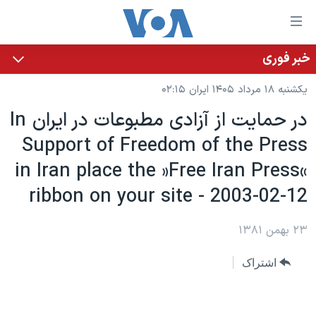
ینکهای
ابل
سترسی
خبر فوری
خانه
هش
یکشنبه ۱۸ مرداد ۱۴۰۵ ایران ۰۲:۱۵
نسخه سبک وب‌سایت
ه
در حمايت از آزادی مطبوعات در ايران In
حتوای
موضوع ها
Support of Freedom of the Press
صلی
برنامه های تلویزیونی
ایران
هش
in Iran place the »Free Iran Press«
جدول برنامه ها
ه
آمریکا
ribbon on your site - 2003-02-12
فحه
صفحه‌های ویژه
جهان
صلی
فرکانس‌های صدای آمریکا
۲۳ بهمن ۱۳۸۱
ورزشی
جام جهانی ۲۰۲۶
هش
پخش رادیویی
ه
گزیده‌ها
عملیات خشم حماسی
اشتراک
ستجو
۲۵۰سالگی آمریکا
ویژه برنامه‌ها
یادگیری زبان انگلیسی
ویدیوها
بایگانی برنامه‌های تلویزیونی