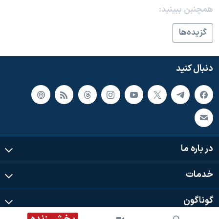
اسرائیل در جنگ
همچنبن ببینید:
نرگس محمدی برنده جایزه نوبل صلح
گزيده‌ها
همایش محافظه‌کاران آمریکا «سی‌پک»
صفحه‌های ویژه
دنبال کنید
سفر پرزیدنت ترامپ به چین
در باره ما
خدمات
گوناگون