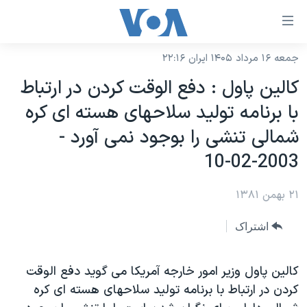
ینکهای
ابل
سترسی
جمعه ۱۶ مرداد ۱۴۰۵ ایران ۲۲:۱۶
خانه
هش
کالين پاول : دفع الوقت کردن در ارتباط
نسخه سبک وب‌سایت
ه
با برنامه توليد سلاحهای هسته ای کره
حتوای
موضوع ها
شمالی تنشی را بوجود نمی آورد -
صلی
برنامه های تلویزیونی
ایران
هش
2003-02-10
جدول برنامه ها
ه
آمریکا
فحه
۲۱ بهمن ۱۳۸۱
صفحه‌های ویژه
جهان
صلی
فرکانس‌های صدای آمریکا
ورزشی
جام جهانی ۲۰۲۶
اشتراک
هش
پخش رادیویی
ه
گزیده‌ها
عملیات خشم حماسی
ستجو
کالين پاول وزير امور خارجه آمريکا می گويد دفع الوقت
۲۵۰سالگی آمریکا
ویژه برنامه‌ها
یادگیری زبان انگلیسی
کردن در ارتباط با برنامه توليد سلاحهای هسته ای کره
ویدیوها
بایگانی برنامه‌های تلویزیونی