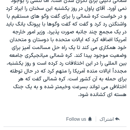
شمالی دليلی برای نگران شدن است، اما تنشی را بوجود
دنبال کنید
مستندها
فرهنگ و زندگی
نمی آورد. آقای پاول در روز يکشنبه اين سخنان را ايراد کرد
و در خواست کره شمالی را برای گفت وگو های مستقيم با
حقوق شهروندی
انتخابات ریاست جمهوری آمریکا ۲۰۲۴
واشنگتن رد کرد و گفت که گفت وگوها با پيِونگ يانگ بايد
اقتصادی
حمله جمهوری اسلامی به اسرائیل
در يک مجمع چند جانبه صورت پذيرد. وزير امور خارجه
رمز مهسا
علم و فناوری
آمريکا اضافه کرد که ايالات متحده با دوستان و متحدان
زبانهای مختلف
خود همکاری می کند تا يک راه حل مسالمت آميز برای
اسرائیل در جنگ
ورزش زنان در ایران
وضعيت موجود پيدا کند. کره شمالی ميانجيگری جامعه
گالری عکس
اعتراضات زن، زندگی، آزادی
بين المللی را در اين اختلافات رد کرده است و روز يکشنبه،
آرشیو پخش زنده
مجموعه مستندهای دادخواهی
مجددأ ايالات متده آمريکا را متهم کرد که در حال توطئه
برای حمله به آن کشور است. کره شمالی گفت که هر
تریبونال مردمی آبان ۹۸
اختلافی می تواند بسرعت وخيمتر شده و به يک جنگ
دادگاه حمید نوری
هسته ای کشانده شود.
چهل سال گروگان‌گیری
قانون شفافیت دارائی کادر رهبری ایران
اشتراک
Follow us
اعتراضات مردمی آبان ۹۸