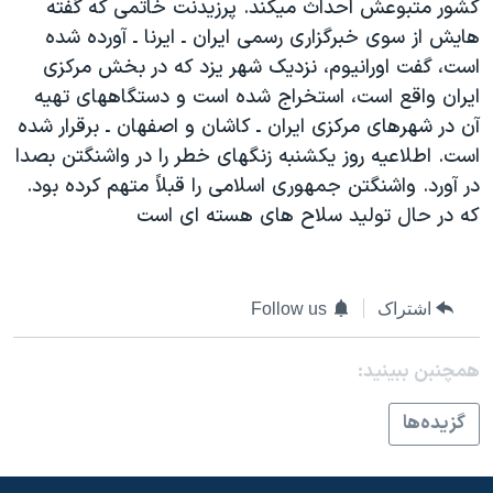
کشور متبوعش احداث ميکند. پرزيدنت خاتمی که گفته
دنبال کنید
مستندها
فرهنگ و زندگی
هايش از سوی خبرگزاری رسمی ايران ـ ايرنا ـ آورده شده
حقوق شهروندی
انتخابات ریاست جمهوری آمریکا ۲۰۲۴
است، گفت اورانيوم، نزديک شهر يزد که در بخش مرکزی
ايران واقع است، استخراج شده است و دستگاههای تهيه
اقتصادی
حمله جمهوری اسلامی به اسرائیل
آن در شهرهای مرکزی ايران ـ کاشان و اصفهان ـ برقرار شده
رمز مهسا
علم و فناوری
است. اطلاعيه روز يکشنبه زنگهای خطر را در واشنگتن بصدا
زبانهای مختلف
اسرائیل در جنگ
ورزش زنان در ایران
در آورد. واشنگتن جمهوری اسلامی را قبلاً متهم کرده بود.
که در حال توليد سلاح های هسته ای است
گالری عکس
اعتراضات زن، زندگی، آزادی
آرشیو پخش زنده
مجموعه مستندهای دادخواهی
تریبونال مردمی آبان ۹۸
اشتراک
Follow us
دادگاه حمید نوری
همچنبن ببینید:
چهل سال گروگان‌گیری
قانون شفافیت دارائی کادر رهبری ایران
گزيده‌ها
اعتراضات مردمی آبان ۹۸