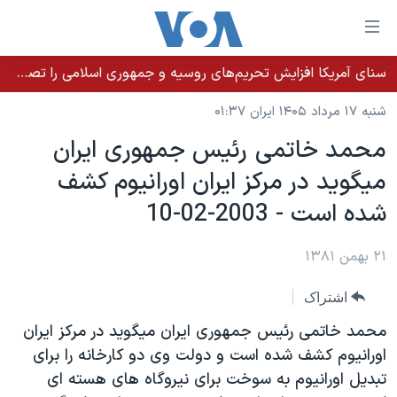
ینکهای
ابل
سترسی
سنای آمریکا افزایش تحریم‌های روسیه و جمهوری اسلامی را تصویب کرد؛ زلنسکی از این اقدام تشکر کرد
خانه
هش
شنبه ۱۷ مرداد ۱۴۰۵ ایران ۰۱:۳۷
نسخه سبک وب‌سایت
ه
محمد خاتمی رئيس جمهوری ايران
حتوای
موضوع ها
ميگويد در مرکز ايران اورانيوم کشف
صلی
برنامه های تلویزیونی
ایران
هش
شده است - 2003-02-10
جدول برنامه ها
ه
آمریکا
فحه
صفحه‌های ویژه
۲۱ بهمن ۱۳۸۱
جهان
صلی
فرکانس‌های صدای آمریکا
ورزشی
جام جهانی ۲۰۲۶
هش
اشتراک
پخش رادیویی
ه
گزیده‌ها
عملیات خشم حماسی
محمد خاتمی رئيس جمهوری ايران ميگويد در مرکز ايران
ستجو
۲۵۰سالگی آمریکا
ویژه برنامه‌ها
اورانيوم کشف شده است و دولت وی دو کارخانه را برای
یادگیری زبان انگلیسی
تبديل اورانيوم به سوخت برای نيروگاه های هسته ای
ویدیوها
بایگانی برنامه‌های تلویزیونی