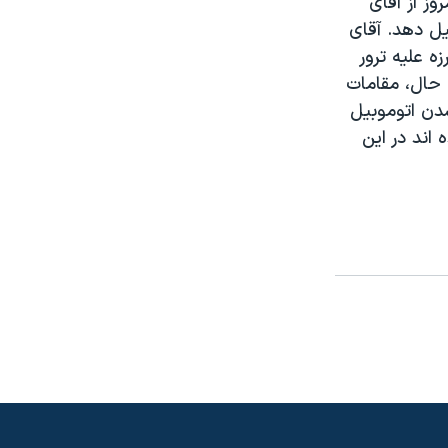
ز از آقای
ل دهد. آقای
 عليه ترور
 حال، مقامات
دن اتوموبيل
 اند در اين