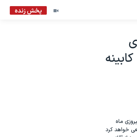
پخش زنده
ی
ابينه
روزی ماه
عی خواهد کرد