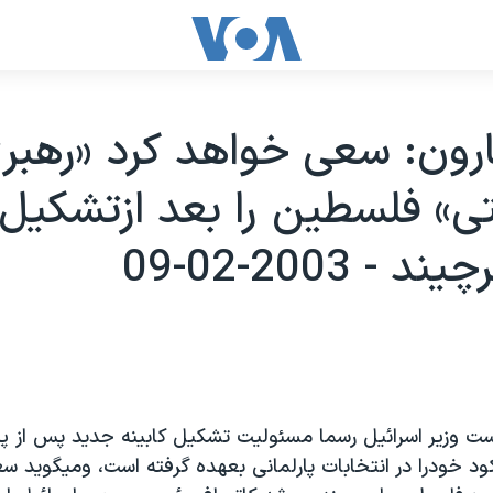
رون: سعی خواهد کرد «رهبر
ی» فلسطين را بعد ازتشکيل ک
- 2003-02-09
ت وزير اسرائيل رسما مسئوليت تشکيل کابينه جديد پس از پي
د خودرا در انتخابات پارلمانی بعهده گرفته است، وميگويد س