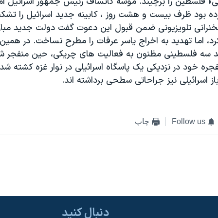
ی» فلسطين را برچيند. موشه کاتساف رئيس جمهور اسرائيل امرو
ه بود ظرف بيست و هشت روز ، کابينه جديد اسرائيل را تشکي
نرانی تلويزيونی ضمن قبول اين دعوت گفت دولت جديد مبارزه
د، اما تهديد به اخراج ياسر عرفات را مطرح نساخت. در همين
ند سه فلسطينی مظنون به فعاليت های چريکی، حين منفجر ش
فجره خود در نزديکی يک پاسگاه اسرائيلی در نوار غزه کشته شده
ز اسرائيلی نيز جراحاتی سطحی برداشته اند.
Follow us
چاپ
دنبال کنید