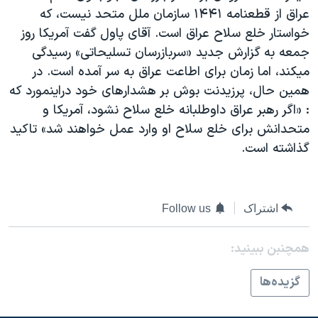
عراق از قطعنامه ۱۴۴۱ سازمان ملل متحد نيست، که
دنبال کنید
مستندها
فرهنگ و زندگی
خواستار خلع سلاح عراق است. آقای پاول گفت آمريکا روز
حقوق شهروندی
انتخابات ریاست جمهوری آمریکا ۲۰۲۴
جمعه به گزارش جديد «سربازرسان تسليحاتی» رسيدگی
اقتصادی
حمله جمهوری اسلامی به اسرائیل
ميکند، اما زمان برای اطاعت عراق به سر آمده است. در
همين حال، پرزيدنت بوش بر هشدارهای خود دراينمورد که
رمز مهسا
علم و فناوری
زبانهای مختلف
: «اگر رهبر عراق داوطلبانه خلع سلاح نشود، آمريکا و
اسرائیل در جنگ
ورزش زنان در ایران
متحدانش برای خلع سلاح او وارد عمل خواهند شد» تاکيد
گالری عکس
اعتراضات زن، زندگی، آزادی
گذاشته است.
آرشیو پخش زنده
مجموعه مستندهای دادخواهی
تریبونال مردمی آبان ۹۸
اشتراک
Follow us
دادگاه حمید نوری
چهل سال گروگان‌گیری
همچنبن ببینید:
قانون شفافیت دارائی کادر رهبری ایران
گزيده‌ها
اعتراضات مردمی آبان ۹۸