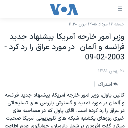
ینکهای
ابل
سترسی
جمعه ۱۶ مرداد ۱۴۰۵ ایران ۱۱:۲۰
خانه
هش
وزير امور خارجه آمريکا پيشنهاد جديد
نسخه سبک وب‌سایت
ه
فرانسه و آلمان در مورد عراق را رد کرد -
حتوای
موضوع ها
2003-02-09
صلی
برنامه های تلویزیونی
ایران
هش
۲۰ بهمن ۱۳۸۱
جدول برنامه ها
ه
آمریکا
فحه
صفحه‌های ویژه
جهان
اشتراک
صلی
فرکانس‌های صدای آمریکا
ورزشی
جام جهانی ۲۰۲۶
کالين پاول، وزير امور خارجه آمريکا، پيشنهاد جديد فرانسه
هش
پخش رادیویی
و آلمان در مورد تمديد و گسترش بازرسی های تسليحاتی
ه
گزیده‌ها
عملیات خشم حماسی
در عراق را رد کرده است. آقای پاول که در مصاحبه های
ستجو
۲۵۰سالگی آمریکا
ویژه برنامه‌ها
یادگیری زبان انگلیسی
خبری روزهای يکشنبه شبکه های تلويزيونی آمريکا صحبت
ویدیوها
بایگانی برنامه‌های تلویزیونی
ميکرد گفت افزودن بر شمار بازرسان، جوابگوی عدم اطاعت