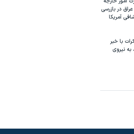
رت امور خارجه
راق در بازرسی
افی آمريکا
رات با خبر
به نيروی