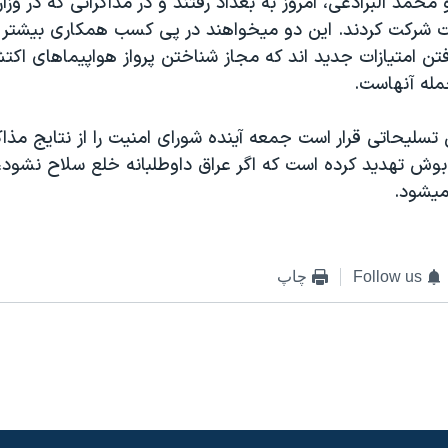
مد البرادعی، امروز به بغداد رفتند و در مذاکراتی که در وزا
ت شرکت کردند. اين دو ميخواهند در پی کسب همکاری بيشتر ع
ن امتيازات جديد اند که مجاز شناختن پرواز هواپيماهای اکتش
جمله آنهاست.
تسليحاتی قرار است جمعه آينده شورای امنيت را از نتايج مذاک
بوش تهديد کرده است که اگر عراق داوطلبانه خلع سلاح نشود، 
يشود.
Follow us
چاپ