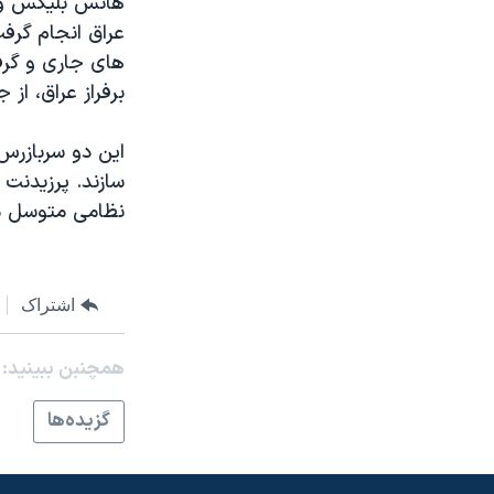
هانس بليکس و مح
مستندها
فرهنگ و زندگی
عراق انجام گرف
حقوق شهروندی
انتخابات ریاست جمهوری آمریکا ۲۰۲۴
های جاری و گرفت
اقتصادی
حمله جمهوری اسلامی به اسرائیل
برفراز عراق، از 
رمز مهسا
علم و فناوری
اين دو سربازرس 
اسرائیل در جنگ
ورزش زنان در ایران
سازند. پرزيدنت 
گالری عکس
اعتراضات زن، زندگی، آزادی
نظامی متوسل م
آرشیو پخش زنده
مجموعه مستندهای دادخواهی
تریبونال مردمی آبان ۹۸
اشتراک
دادگاه حمید نوری
چهل سال گروگان‌گیری
همچنبن ببینید:
قانون شفافیت دارائی کادر رهبری ایران
گزيده‌ها
اعتراضات مردمی آبان ۹۸
اسرائیل در جنگ