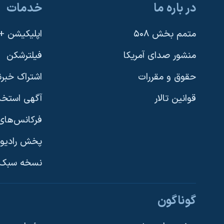
در باره ما
خدمات
نرگس محمدی برنده جایزه نوبل صلح
همایش محافظه‌کاران آمریکا «سی‌پک»
متمم بخش ۵۰۸
اپلیکیشن +VOA
صفحه‌های ویژه
منشور صدای آمریکا
فیلترشکن
سفر پرزیدنت ترامپ به چین
حقوق و مقررات
اشتراک خبرن
قوانین تالار
آگهی استخد
فرکانس‌های 
پخش رادیو
یادگیری زبان انگلیسی
نسخه سبک 
دنبال کنید
گوناگون