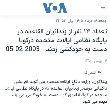
ینکهای
ابل
سترسی
جمعه ۱۶ مرداد ۱۴۰۵ ایران ۲۳:۵۳
خانه
هش
تعداد ۱۴ نفر از زندانيان القاعده در
نسخه سبک وب‌سایت
ه
پايگاه نظامی ايالات متحده درکوبا
حتوای
موضوع ها
دست به خودکشی زدند - 2003-02-05
صلی
برنامه های تلویزیونی
ایران
هش
۱۶ بهمن ۱۳۸۱
جدول برنامه ها
ه
آمریکا
فحه
صفحه‌های ویژه
جهان
اشتراک
صلی
فرکانس‌های صدای آمریکا
ورزشی
جام جهانی ۲۰۲۶
پنتاگون، وزارت دفاع ايالات متحده می گويد افزايشی
هش
پخش رادیویی
ناگهانی درشمار زندانيان القاعده که در پايگاه نظامی ايالات
ه
گزیده‌ها
عملیات خشم حماسی
متحده در گوانتاناموی کوبا دست به خودکشی می زنند،
ستجو
۲۵۰سالگی آمریکا
ویژه برنامه‌ها
یادگیری زبان انگلیسی
ديده می شود.
ویدیوها
بایگانی برنامه‌های تلویزیونی