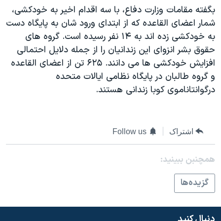
بگفته مقامات وزارت دفاع، با سه اقدام اخير به خودکشی،
دنبال کنید
مستندها
فرهنگ و زندگی
شمار اعضای القاعده که از ابتدای ورود شان به پايگاه دست
حقوق شهروندی
انتخابات ریاست جمهوری آمریکا ۲۰۲۴
به خودکشی زده اند به ۱۴ نفر رسيده است. گروه های
اقتصادی
حمله جمهوری اسلامی به اسرائیل
حقوق بشر انزوای اين زندانيان را از جمله دلايل احتمالی
افزايش خودکشی ها می دانند. ۶۲۵ تن از اعضای القاعده
رمز مهسا
علم و فناوری
زبانهای مختلف
و گروه طالبان در پايگاه نظامی ايالات متحده
اسرائیل در جنگ
ورزش زنان در ایران
درگوانتاناموی کوبا زندانی هستند.
گالری عکس
اعتراضات زن، زندگی، آزادی
آرشیو پخش زنده
مجموعه مستندهای دادخواهی
اشتراک
Follow us
تریبونال مردمی آبان ۹۸
دادگاه حمید نوری
همچنبن ببینید:
چهل سال گروگان‌گیری
گزيده‌ها
قانون شفافیت دارائی کادر رهبری ایران
اعتراضات مردمی آبان ۹۸
دنبال کنید