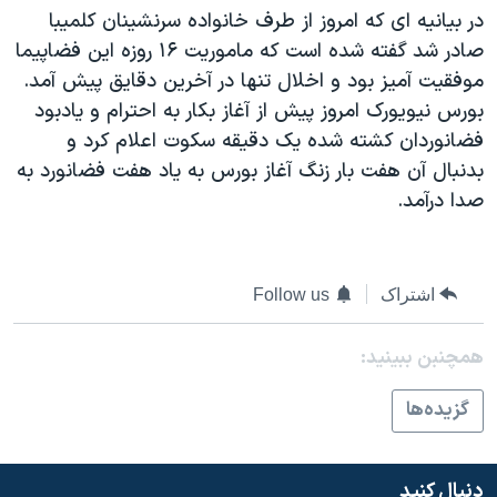
اسرائیل در جنگ
در بيانيه ای که امروز از طرف خانواده سرنشينان کلميبا
نرگس محمدی برنده جایزه نوبل صلح
صادر شد گفته شده است که ماموريت ۱۶ روزه اين فضاپيما
موفقيت آميز بود و اخلال تنها در آخرين دقايق پيش آمد.
همایش محافظه‌کاران آمریکا «سی‌پک»
بورس نيويورک امروز پيش از آغاز بکار به احترام و يادبود
صفحه‌های ویژه
فضانوردان کشته شده يک دقيقه سکوت اعلام کرد و
سفر پرزیدنت ترامپ به چین
بدنبال آن هفت بار زنگ آغاز بورس به ياد هفت فضانورد به
صدا درآمد.
اشتراک
Follow us
همچنبن ببینید:
گزيده‌ها
دنبال کنید