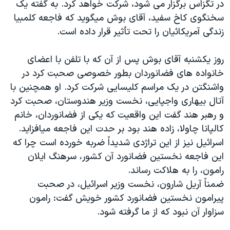
در تگزاس برگزار می شود، شرکت خواهد کرد. به گفته يک
دنبال کنید
مستندها
فرهنگ و زندگی
سخنگوی کاخ سفيد، آقای بوش ميگويد که فاجعه کلمبيا
حقوق شهروندی
انتخابات ریاست جمهوری آمریکا ۲۰۲۴
زندگی آمريکائيان را تحت تأثير قرار داده است.
اقتصادی
حمله جمهوری اسلامی به اسرائیل
روز يکشنبه آقای بوش پس از آن که با تلفن با اعضای
رمز مهسا
علم و فناوری
خانواده های فضانوردان بطور خصوصی صحبت کرد در
زبانهای مختلف
اسرائیل در جنگ
ورزش زنان در ایران
واشنگتن در يک مراسم کليسايی شرکت کرد. او همچنين با
آتال بيهاری واجپايی، نخست وزير هندوستان، صحبت کرد
گالری عکس
اعتراضات زن، زندگی، آزادی
و رهبر هند گفت اين واقعيت که يکی از فضانوردان، خانم
آرشیو پخش زنده
مجموعه مستندهای دادخواهی
کالپانا چاولا، زاده هند بود بر حدت اين فاجعه ميافزايد.
تریبونال مردمی آبان ۹۸
اسرائيل نيز از اين تراژدی شديداً ضربه خورده است چرا که
اين فاجعه نخستين فضانورد آن کشور، سرهنگ ايلان
دادگاه حمید نوری
رامون، را به هلاکت رساند.
چهل سال گروگان‌گیری
ضمناً آريل شارون، نخست وزير اسرائيل، در صحبت
قانون شفافیت دارائی کادر رهبری ایران
پيرامون نخستين فضانورد کشور خويش گفت: رامون
سزاوار آن نبود که از ما گرفته شود.
اعتراضات مردمی آبان ۹۸