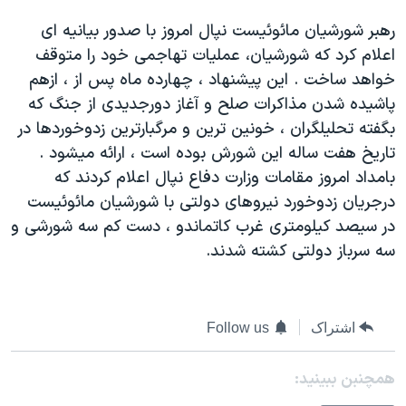
دنبال کنید
مستندها
فرهنگ و زندگی
رهبر شورشيان مائوئيست نپال امروز با صدور بيانيه ای
حقوق شهروندی
انتخابات ریاست جمهوری آمریکا ۲۰۲۴
اعلام کرد که شورشيان، عمليات تهاجمی خود را متوقف
خواهد ساخت . اين پيشنهاد ، چهارده ماه پس از ، ازهم
اقتصادی
حمله جمهوری اسلامی به اسرائیل
پاشيده شدن مذاکرات صلح و آغاز دورجديدی از جنگ که
رمز مهسا
علم و فناوری
بگفته تحليلگران ، خونين ترين و مرگبارترين زدوخوردها در
زبانهای مختلف
اسرائیل در جنگ
ورزش زنان در ایران
تاريخ هفت ساله اين شورش بوده است ، ارائه ميشود .
بامداد امروز مقامات وزارت دفاع نپال اعلام کردند که
گالری عکس
اعتراضات زن، زندگی، آزادی
درجريان زدوخورد نيروهای دولتی با شورشيان مائوئيست
آرشیو پخش زنده
مجموعه مستندهای دادخواهی
در سيصد کيلومتری غرب کاتماندو ، دست کم سه شورشی و
تریبونال مردمی آبان ۹۸
سه سرباز دولتی کشته شدند.
دادگاه حمید نوری
چهل سال گروگان‌گیری
اشتراک
Follow us
قانون شفافیت دارائی کادر رهبری ایران
همچنبن ببینید:
اعتراضات مردمی آبان ۹۸