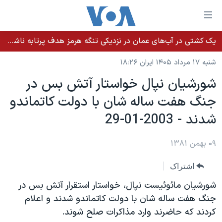
ینکهای
ابل
سترسی
یک کشتی در آب‌های عمان در نزدیکی تنگه هرمز هدف پرتابه ناشناس قرار گرفت
خانه
هش
شنبه ۱۷ مرداد ۱۴۰۵ ایران ۱۸:۲۶
نسخه سبک وب‌سایت
ه
شورشيان نپال خواستار آتش بس در
حتوای
موضوع ها
جنگ هفت ساله شان با دولت کاتماندو
صلی
برنامه های تلویزیونی
ایران
هش
شدند - 2003-01-29
جدول برنامه ها
ه
آمریکا
فحه
صفحه‌های ویژه
۰۹ بهمن ۱۳۸۱
جهان
صلی
فرکانس‌های صدای آمریکا
ورزشی
جام جهانی ۲۰۲۶
هش
اشتراک
پخش رادیویی
ه
گزیده‌ها
عملیات خشم حماسی
شورشيان مائوئيست نپال، خواستار استقرار آتش بس در
ستجو
۲۵۰سالگی آمریکا
ویژه برنامه‌ها
جنگ هفت ساله شان با دولت کاتماندو شدند و اعلام
یادگیری زبان انگلیسی
کردند که حاضرند وارد مذاکرات صلح شوند.
ویدیوها
بایگانی برنامه‌های تلویزیونی