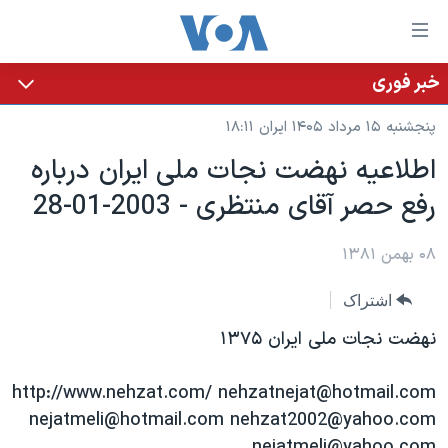
ینکهای
ابل
سترسی
خبر فوری
خانه
هش
پنجشنبه ۱۵ مرداد ۱۴۰۵ ایران ۱۸:۱۱
نسخه سبک وب‌سایت
ه
اطلاعيه نهضت نجات ملی ايران درباره
حتوای
موضوع ها
رفع حصر آقای منتظری - 2003-01-28
صلی
برنامه های تلویزیونی
ایران
هش
جدول برنامه ها
ه
۰۸ بهمن ۱۳۸۱
آمریکا
فحه
صفحه‌های ویژه
جهان
اشتراک
صلی
فرکانس‌های صدای آمریکا
ورزشی
جام جهانی ۲۰۲۶
هش
نهضت نجات ملی ايران ١٣٧۵
پخش رادیویی
ه
گزیده‌ها
عملیات خشم حماسی
ستجو
http://www.nehzat.com/ nehzatnejat@hotmail.com
۲۵۰سالگی آمریکا
ویژه برنامه‌ها
یادگیری زبان انگلیسی
nejatmeli@hotmail.com nehzat2002@yahoo.com
ویدیوها
بایگانی برنامه‌های تلویزیونی
nejatmeli@yahoo.com