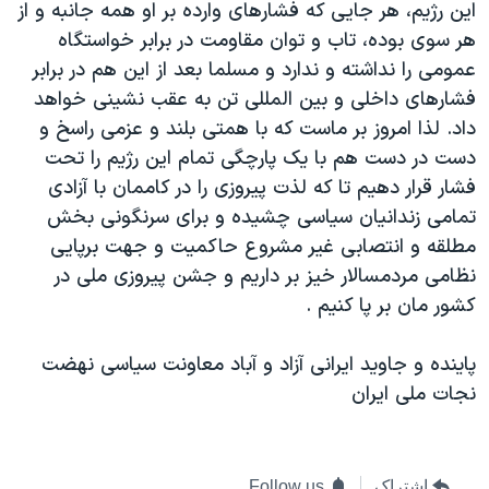
اسرائیل در جنگ
اين رژيم، هر جايی که فشارهای وارده بر او همه جانبه و از
هر سوی بوده، تاب و توان مقاومت در برابر خواستگاه
نرگس محمدی برنده جایزه نوبل صلح
عمومی را نداشته و ندارد و مسلما بعد از اين هم در برابر
همایش محافظه‌کاران آمریکا «سی‌پک»
فشارهای داخلی و بين المللی تن به عقب نشينی خواهد
صفحه‌های ویژه
داد. لذا امروز بر ماست که با همتی بلند و عزمی راسخ و
دست در دست هم با يک پارچگی تمام اين رژيم را تحت
سفر پرزیدنت ترامپ به چین
فشار قرار دهيم تا که لذت پيروزی را در کاممان با آزادی
تمامی زندانيان سياسی چشيده و برای سرنگونی بخش
مطلقه و انتصابی غير مشروع حاکميت و جهت برپايی
نظامی مردمسالار خيز بر داريم و جشن پيروزی ملی در
کشور مان بر پا کنيم .
پاينده و جاويد ايرانی آزاد و آباد معاونت سياسی نهضت
نجات ملی ايران
اشتراک
Follow us