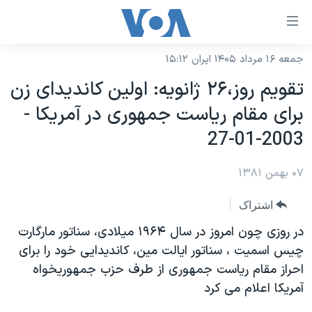
ینکهای
ابل
سترسی
جمعه ۱۶ مرداد ۱۴۰۵ ایران ۱۵:۱۲
خانه
هش
تقويم روز،۲۶ ژانويه: اولين کانديدای زن
نسخه سبک وب‌سایت
ه
برای مقام رياست جمهوری در آمريکا -
حتوای
موضوع ها
2003-01-27
صلی
برنامه های تلویزیونی
ایران
هش
۰۷ بهمن ۱۳۸۱
جدول برنامه ها
ه
آمریکا
فحه
صفحه‌های ویژه
جهان
اشتراک
صلی
فرکانس‌های صدای آمریکا
ورزشی
جام جهانی ۲۰۲۶
در روزی چون امروز در سال ۱۹۶۴ ميلادی، سناتور مارگارت
هش
پخش رادیویی
چيس اسميت ، سناتور ايالت مين، کانديدايی خود را برای
ه
گزیده‌ها
عملیات خشم حماسی
احراز مقام رياست جمهوری از طرف حزب جمهوريخواه
ستجو
۲۵۰سالگی آمریکا
ویژه برنامه‌ها
یادگیری زبان انگلیسی
آمريکا اعلام می کرد
ویدیوها
بایگانی برنامه‌های تلویزیونی