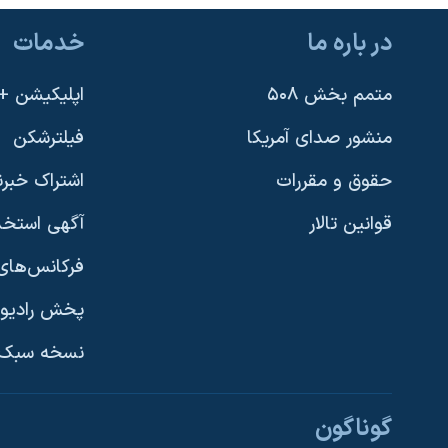
نرگس محمدی برنده جایزه نوبل صلح
در باره ما
خدمات
همایش محافظه‌کاران آمریکا «سی‌پک»
متمم بخش ۵۰۸
اپلیکیشن +VOA
صفحه‌های ویژه
سفر پرزیدنت ترامپ به چین
منشور صدای آمریکا
فیلترشکن
حقوق و مقررات
اشتراک خبرن
قوانین تالار
آگهی استخد
فرکانس‌های 
پخش رادیو
یادگیری زبان انگلیسی
نسخه سبک 
دنبال کنید
گوناگون