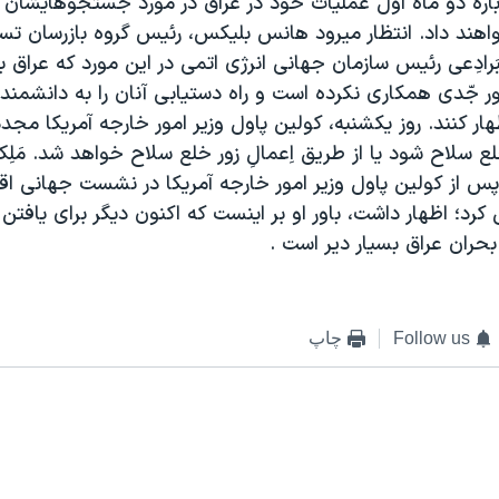
اره دو ماه اوّل عمليات خود در عراق در مورد جستجوهايشان 
هند داد. انتظار ميرود هانس بليکس، رئيس گروه بازرسان تس
رادِعی رئيس سازمان جهانی انرژی اتمی در اين مورد که عراق با
 جّدی همکاری نکرده است و راه دستيابی آنان را به دانشمند
ر کنند. روز يکشنبه، کولين پاول وزير امور خارجه آمريکا مجدد
ع سلاح شود يا از طريق اِعمالِ زور خلع سلاح خواهد شد. مَلِک 
پس از کولين پاول وزير امور خارجه آمريکا در نشست جهانی اق
د؛ اظهار داشت، باور او بر اينست که اکنون ديگر برای يافتن ر
بحران عراق بسيار دير است .
Follow us
چاپ