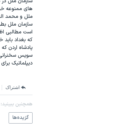
سازمان ملل در ب
مستندها
فرهنگ و زندگی
های ممنوعه خوا
حقوق شهروندی
انتخابات ریاست جمهوری آمریکا ۲۰۲۴
ملل و محمد البَ
اقتصادی
حمله جمهوری اسلامی به اسرائیل
سازمان ملل بطور
است مطالبی اظها
رمز مهسا
علم و فناوری
که بغداد بايد خل
اسرائیل در جنگ
ورزش زنان در ایران
پادشاه اردن که 
گالری عکس
اعتراضات زن، زندگی، آزادی
سويس سخنرانی کر
ديپلماتيک برای 
آرشیو پخش زنده
مجموعه مستندهای دادخواهی
تریبونال مردمی آبان ۹۸
دادگاه حمید نوری
اشتراک
چهل سال گروگان‌گیری
همچنبن ببینید:
قانون شفافیت دارائی کادر رهبری ایران
اعتراضات مردمی آبان ۹۸
گزيده‌ها
اسرائیل در جنگ