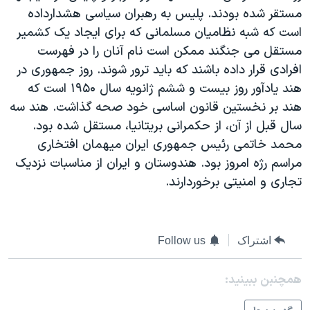
مستقر شده بودند. پليس به رهبران سياسی هشدارداده
دنبال کنید
مستندها
فرهنگ و زندگی
است که شبه نظاميان مسلمانی که برای ايجاد يک کشمير
حقوق شهروندی
انتخابات ریاست جمهوری آمریکا ۲۰۲۴
مستقل می جنگند ممکن است نام آنان را در فهرست
اقتصادی
حمله جمهوری اسلامی به اسرائیل
افرادی قرار داده باشند که بايد ترور شوند. روز جمهوری در
هند يادآور روز بيست و ششم ژانويه سال ۱۹۵۰ است که
رمز مهسا
علم و فناوری
زبانهای مختلف
هند بر نخستين قانون اساسی خود صحه گذاشت. هند سه
اسرائیل در جنگ
ورزش زنان در ایران
سال قبل از آن، از حکمرانی بريتانيا، مستقل شده بود.
گالری عکس
اعتراضات زن، زندگی، آزادی
محمد خاتمی رئيس جمهوری ايران ميهمان افتخاری
مراسم رژه امروز بود. هندوستان و ايران از مناسبات نزديک
آرشیو پخش زنده
مجموعه مستندهای دادخواهی
تجاری و امنيتی برخوردارند.
تریبونال مردمی آبان ۹۸
دادگاه حمید نوری
چهل سال گروگان‌گیری
اشتراک
Follow us
قانون شفافیت دارائی کادر رهبری ایران
همچنبن ببینید:
اعتراضات مردمی آبان ۹۸