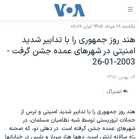
ینکهای
ابل
سترسی
یکشنبه ۱۸ مرداد ۱۴۰۵ ایران ۰۸:۰۹
خانه
هش
هند روز جمهوری را با تدابير شديد
نسخه سبک وب‌سایت
ه
امنيتی در شهرهای عمده جشن گرفت -
حتوای
موضوع ها
2003-01-26
صلی
برنامه های تلویزیونی
ایران
هش
۰۶ بهمن ۱۳۸۱
جدول برنامه ها
ه
آمریکا
فحه
صفحه‌های ویژه
جهان
اشتراک
صلی
فرکانس‌های صدای آمریکا
ورزشی
جام جهانی ۲۰۲۶
هش
پخش رادیویی
هند روز جمهوری را با تدابير شديد امنيتی و ترس از
ه
گزیده‌ها
عملیات خشم حماسی
حملات تروريستی توسط شبه نظاميان مسلمان، در
ستجو
۲۵۰سالگی آمریکا
ویژه برنامه‌ها
یادگیری زبان انگلیسی
شهرهای عمده جشن گرفته است. در دهلی نو، که صحنه
ویدیوها
بایگانی برنامه‌های تلویزیونی
رژه سالانه ارتش است، دهها هزار سرباز و پليس در خيابانها