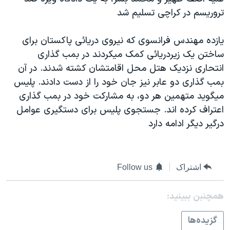
دنبال کنید
مستندها
فرهنگ و زندگی
تروريسم در کراچی تسليم شد
حقوق شهروندی
انتخابات ریاست جمهوری آمریکا ۲۰۲۴
يازده مهندس فرانسوی که نيروی دريائی پاکستان برای
اقتصادی
حمله جمهوری اسلامی به اسرائیل
ساختن يک زيردريائی کمک ميکردند در بمب گذاری
رمز مهسا
علم و فناوری
انتحاری نزديک هتل محل اقامتشان کشته شدند. در آن
زبانهای مختلف
بمب گذاری دو عابر نيز جان خود را از دست دادند. پليس
اسرائیل در جنگ
ورزش زنان در ایران
ميگويد متهمين هر دو، به مشارکت خود در بمب گذاری
گالری عکس
اعتراضات زن، زندگی، آزادی
اعتراف کرده اند. جستجوی پليس برای دستگيری عوامل
آرشیو پخش زنده
مجموعه مستندهای دادخواهی
درگير ديگر ادامه دارد
تریبونال مردمی آبان ۹۸
دادگاه حمید نوری
اشتراک
Follow us
چهل سال گروگان‌گیری
همچنبن ببینید:
قانون شفافیت دارائی کادر رهبری ایران
اعتراضات مردمی آبان ۹۸
گزيده‌ها