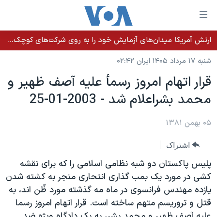
ینکهای
ابل
سترسی
ارتش آمریکا میدان‌های آزمایش خود را به روی شرکت‌های کوچک می‌گشاید تا تسلیحات سریع‌تر به میدان نبرد برسد
خانه
هش
شنبه ۱۷ مرداد ۱۴۰۵ ایران ۰۲:۴۲
نسخه سبک وب‌سایت
ه
قرار اتهام امروز رسمأ عليه آصف ظهير و
حتوای
موضوع ها
محمد بشراعلام شد - 2003-01-25
صلی
برنامه های تلویزیونی
ایران
هش
جدول برنامه ها
ه
۰۵ بهمن ۱۳۸۱
آمریکا
فحه
صفحه‌های ویژه
جهان
اشتراک
صلی
فرکانس‌های صدای آمریکا
ورزشی
جام جهانی ۲۰۲۶
هش
پليس پاکستان دو شبه نظامی اسلامی را که برای نقشه
پخش رادیویی
ه
گزیده‌ها
عملیات خشم حماسی
کشی در مورد يک بمب گذاری انتحاری منجر به کشته شدن
ستجو
يازده مهندس فرانسوی در ماه مه گذشته مورد ظّن اند، به
۲۵۰سالگی آمریکا
ویژه برنامه‌ها
یادگیری زبان انگلیسی
قتل و تروريسم متهم ساخته است. قرار اتهام امروز رسما
ویدیوها
بایگانی برنامه‌های تلویزیونی
عليه آصف ظهير و محمد بشر، به يک دادگاه ويژه ضد