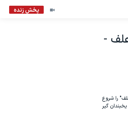
پخش زنده
ز علف -
پرواز علف" را شروع
که در سرما و يخبندان گير