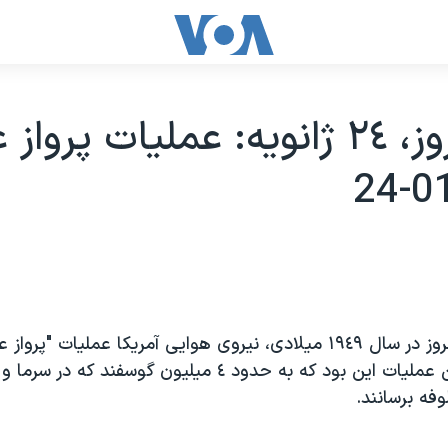
تقويم روز، ٢٤ ژانويه: عمليات پروا
در روزی چون امروز در سال ١٩٤٩ ميلادی، نيروی هوايی آمريکا عمليات "
کرد. هدف از اين عمليات اين بود که به حدود ٤ ميليون گوسفند 
وفه برسانند.