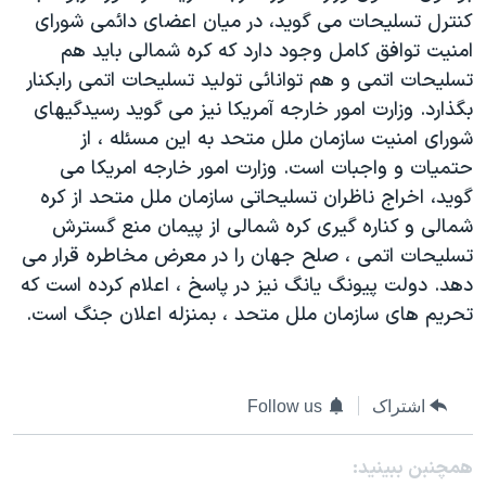
کنترل تسليحات می گويد، در ميان اعضای دائمی شورای
دنبال کنید
مستندها
فرهنگ و زندگی
امنيت توافق کامل وجود دارد که کره شمالی بايد هم
حقوق شهروندی
انتخابات ریاست جمهوری آمریکا ۲۰۲۴
تسليحات اتمی و هم توانائی توليد تسليحات اتمی رابکنار
اقتصادی
حمله جمهوری اسلامی به اسرائیل
بگذارد. وزارت امور خارجه آمريکا نيز می گويد رسيدگيهای
شورای امنيت سازمان ملل متحد به اين مسئله ، از
رمز مهسا
علم و فناوری
زبانهای مختلف
حتميات و واجبات است. وزارت امور خارجه امريکا می
اسرائیل در جنگ
ورزش زنان در ایران
گويد، اخراج ناظران تسليحاتی سازمان ملل متحد از کره
گالری عکس
اعتراضات زن، زندگی، آزادی
شمالی و کناره گيری کره شمالی از پيمان منع گسترش
تسليحات اتمی ، صلح جهان را در معرض مخاطره قرار می
آرشیو پخش زنده
مجموعه مستندهای دادخواهی
دهد. دولت پيونگ يانگ نيز در پاسخ ، اعلام کرده است که
تریبونال مردمی آبان ۹۸
تحريم های سازمان ملل متحد ، بمنزله اعلان جنگ است.
دادگاه حمید نوری
چهل سال گروگان‌گیری
اشتراک
Follow us
قانون شفافیت دارائی کادر رهبری ایران
اعتراضات مردمی آبان ۹۸
همچنبن ببینید: