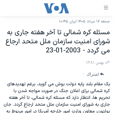
ینکهای
ابل
سترسی
جمعه ۱۶ مرداد ۱۴۰۵ ایران ۱۰:۴۵
خانه
هش
مسئله کره شمالی تا آخر هفته جاری به
نسخه سبک وب‌سایت
ه
شورای امنيت سازمان ملل متحد ارجاع
حتوای
موضوع ها
می گردد - 2003-01-23
صلی
برنامه های تلویزیونی
ایران
هش
۰۳ بهمن ۱۳۸۱
جدول برنامه ها
ه
آمریکا
فحه
صفحه‌های ویژه
جهان
اشتراک
صلی
فرکانس‌های صدای آمریکا
ورزشی
جام جهانی ۲۰۲۶
يک مقام بلند پايه دولت بوش می گويد، برغم تهديدهای
هش
پخش رادیویی
کره شمالی برای اعلان جنگ در صورت مواجه شدن با
ه
گزیده‌ها
عملیات خشم حماسی
تحريم ها، انتظار دارد که مسئله کره شمالی، تا آخر هفته
ستجو
۲۵۰سالگی آمریکا
ویژه برنامه‌ها
یادگیری زبان انگلیسی
جاری به شورای امنيت سازمان ملل متحد ارجاع گردد. جان
ویدیوها
بایگانی برنامه‌های تلویزیونی
بولتون، معاون وزارت امور خارجه آمريکا در امور مربوط به