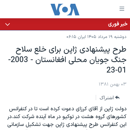
ینکهای
ابل
سترسی
خبر فوری
خانه
هش
دوشنبه ۱۹ مرداد ۱۴۰۵ ایران ۰۶:۱۵
نسخه سبک وب‌سایت
ه
طرح پيشنهادی ژاپن برای خلع سلاح
حتوای
موضوع ها
جنگ جويان محلی افغانستان - 2003-
صلی
برنامه های تلویزیونی
ایران
هش
01-23
جدول برنامه ها
ه
آمریکا
فحه
صفحه‌های ویژه
۰۳ بهمن ۱۳۸۱
جهان
صلی
فرکانس‌های صدای آمریکا
ورزشی
جام جهانی ۲۰۲۶
هش
اشتراک
پخش رادیویی
ه
گزیده‌ها
عملیات خشم حماسی
دولت ژاپن از آقای کرزای دعوت کرده است تا در کنفرانس
ستجو
۲۵۰سالگی آمریکا
ویژه برنامه‌ها
کشورهای گروه هشت در توکيو در ماه آينده شرکت کند.در
یادگیری زبان انگلیسی
اين کنفرانس طرح پيشنهادی ژاپن جهت تشکيل سازمانی
ویدیوها
بایگانی برنامه‌های تلویزیونی