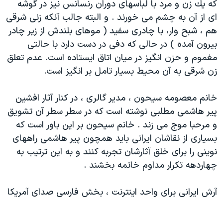
كه يك زن و مرد با لباسهای دوران رنسانس نيز در گوشه
ای از آن به چشم می خورند . و البته جالب آنكه زنی شرقی
هم ، شبح وار، با چادری سفيد ( موهای بلندش از زير چادر
بيرون آمده ) در حالی كه دفی در دست دارد با حالتی
مغموم و حزن انگيز در ميان اتاق ايستاده است. عدم تعلق
زن شرقی به آن محيط بسيار تامل بر انگيز است.
خانم معصومه سيحون ، مدير گالری ، در كنار آثار افشين
پير هاشمی مطلبی نوشته است كه در سطر سطر آن تشويق
و مرحبا موج می زند . خانم سيحون بر اين باور است كه
بسياری از نقاشان ايرانی بايد همچون پير هاشمی راههای
نوينی را برای خلق آثارشان تجربه كنند و به اين ترتيب به
چهاردهه تكرار مداوم خاتمه بخشند .
آرش ايرانی برای واحد اينترنت ، بخش فارسی صدای آمريكا