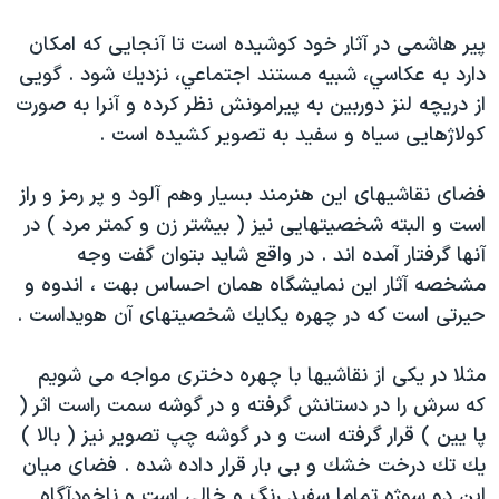
اسرائیل در جنگ
پير هاشمی در آثار خود كوشيده است تا آنجايی كه امكان
نرگس محمدی برنده جایزه نوبل صلح
دارد به عكاسي، شبيه مستند اجتماعي، نزديك شود . گويی
همایش محافظه‌کاران آمریکا «سی‌پک»
از دريچه لنز دوربين به پيرامونش نظر كرده و آنرا به صورت
صفحه‌های ویژه
كولاژهايی سياه و سفيد به تصوير كشيده است .
سفر پرزیدنت ترامپ به چین
فضای نقاشيهای اين هنرمند بسيار وهم آلود و پر رمز و راز
است و البته شخصيتهايی نيز ( بيشتر زن و كمتر مرد ) در
آنها گرفتار آمده اند . در واقع شايد بتوان گفت وجه
مشخصه آثار اين نمايشگاه همان احساس بهت ، اندوه و
حيرتی است كه در چهره يكايك شخصيتهای آن هويداست .
مثلا در يكی از نقاشيها با چهره دختری مواجه می شويم
كه سرش را در دستانش گرفته و در گوشه سمت راست اثر (
پا يين ) قرار گرفته است و در گوشه چپ تصوير نيز ( بالا )
يك تك درخت خشك و بی بار قرار داده شده . فضای ميان
اين دو سوژه تماما سفيد رنگ و خالی است و ناخودآگاه