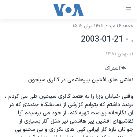
ینکهای
ابل
سترسی
جمعه ۱۶ مرداد ۱۴۰۵ ایران ۱۵:۱۲
خانه
هش
. - 2003-01-21
نسخه سبک وب‌سایت
ه
حتوای
۰۱ بهمن ۱۳۸۱
موضوع ها
صلی
برنامه های تلویزیونی
ایران
اشتراک
هش
جدول برنامه ها
ه
آمریکا
نقاشی های افشين پيرهاشمی در گالری سيحون
فحه
صفحه‌های ویژه
جهان
صلی
وقتی خيابان وزرا را به قصد گالری سيحون طی می كردم ،
فرکانس‌های صدای آمریکا
ورزشی
جام جهانی ۲۰۲۶
هش
ترديد داشتم كه بتوانم گزارشی از نمايشگاه جديدی كه در
پخش رادیویی
ه
گزیده‌ها
عملیات خشم حماسی
آن نگارخانه برپاست تهيه كنم. از خود می پرسيدم آيا
ستجو
نقاشيهای افشين پير هاشمی نيز مثل آثار بسياری از
۲۵۰سالگی آمریکا
ویژه برنامه‌ها
یادگیری زبان انگلیسی
جوانان تازه كار ايرانی كپی های تكراری و بی محتوايی
ویدیوها
بایگانی برنامه‌های تلویزیونی