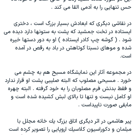
حس تنهايی را به آدمی القا می كند .
در نقاشی ديگری كه ابعادش بسيار بزرگ است ، دختری
ايستاده در تخت جمشيد كه پشت به ستونها دارد ديده می
شود . ( گوشه چپ كادر ايستاده ) او به دور دستها خيره
شده و موهای نسبتا كوتاهش در باد به رقص در آمده
است.
در مجموعه آثار اين نمايشگاه مسيح هم به چشم می
خورد . مسيحی مصلوب كه البته صليبی پشت او قرار ندارد
و فقط بدنش فرم مصلوبان را به خود گرفته . البته چهره
او كامل نيست و تنها تا بالای لبش كشيده شده است و
مابقی صورت ناپيداست .
پير هاشمی در اثر ديگری اتاق بزرگ يك خانه مجلل با
مبلمان و دكوراسيون كلاسيك اروپايی را تصوير كرده است