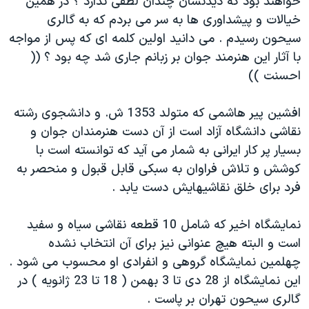
خواهند بود كه ديدنشان چندان لطفی ندارد ؟ در همين
دنبال کنید
مستندها
فرهنگ و زندگی
خيالات و پيشداوری ها به سر می بردم كه به گالری
سيحون رسيدم . می دانيد اولين كلمه ای كه پس از مواجه
حقوق شهروندی
انتخابات ریاست جمهوری آمریکا ۲۰۲۴
با آثار اين هنرمند جوان بر زبانم جاری شد چه بود ؟ ((
اقتصادی
حمله جمهوری اسلامی به اسرائیل
احسنت ))
رمز مهسا
علم و فناوری
زبانهای مختلف
افشين پير هاشمی كه متولد 1353 ش. و دانشجوی رشته
اسرائیل در جنگ
ورزش زنان در ایران
نقاشی دانشگاه آزاد است از آن دست هنرمندان جوان و
گالری عکس
اعتراضات زن، زندگی، آزادی
بسيار پر كار ايرانی به شمار می آيد كه توانسته است با
آرشیو پخش زنده
مجموعه مستندهای دادخواهی
كوشش و تلاش فراوان به سبكی قابل قبول و منحصر به
فرد برای خلق نقاشيهايش دست يابد .
تریبونال مردمی آبان ۹۸
دادگاه حمید نوری
نمايشگاه اخير كه شامل 10 قطعه نقاشی سياه و سفيد
چهل سال گروگان‌گیری
است و البته هيچ عنوانی نيز برای آن انتخاب نشده
چهلمين نمايشگاه گروهی و انفرادی او محسوب می شود .
قانون شفافیت دارائی کادر رهبری ایران
اين نمايشگاه از 28 دی تا 3 بهمن ( 18 تا 23 ژانويه ) در
اعتراضات مردمی آبان ۹۸
گالری سيحون تهران بر پاست .