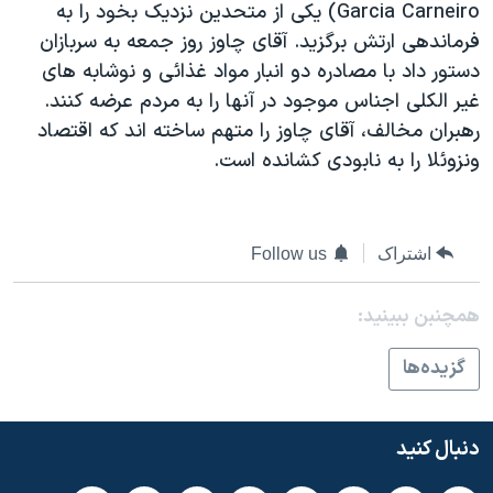
Garcia Carneiro) يکی از متحدين نزديک بخود را به
دنبال کنید
مستندها
فرهنگ و زندگی
فرماندهی ارتش برگزيد. آقای چاوز روز جمعه به سربازان
حقوق شهروندی
انتخابات ریاست جمهوری آمریکا ۲۰۲۴
دستور داد با مصادره دو انبار مواد غذائی و نوشابه های
غير الکلی اجناس موجود در آنها را به مردم عرضه کنند.
اقتصادی
حمله جمهوری اسلامی به اسرائیل
رهبران مخالف، آقای چاوز را متهم ساخته اند که اقتصاد
رمز مهسا
علم و فناوری
ونزوئلا را به نابودی کشانده است.
زبانهای مختلف
اسرائیل در جنگ
ورزش زنان در ایران
گالری عکس
اعتراضات زن، زندگی، آزادی
اشتراک
Follow us
آرشیو پخش زنده
مجموعه مستندهای دادخواهی
تریبونال مردمی آبان ۹۸
همچنبن ببینید:
دادگاه حمید نوری
گزيده‌ها
چهل سال گروگان‌گیری
قانون شفافیت دارائی کادر رهبری ایران
دنبال کنید
اعتراضات مردمی آبان ۹۸