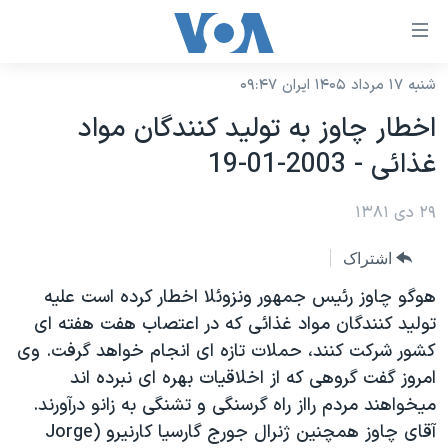
ینکهای
ابل
سترسی
شنبه ۱۷ مرداد ۱۴۰۵ ایران ۰۹:۴۷
خانه
هش
اخطار چاوز به توليد کنندگان مواد
نسخه سبک وب‌سایت
ه
غذائی - 2003-01-19
حتوای
موضوع ها
صلی
۲۹ دی ۱۳۸۱
برنامه های تلویزیونی
ایران
هش
جدول برنامه ها
ه
آمریکا
اشتراک
فحه
صفحه‌های ویژه
جهان
هوگو چاوز رئيس جمهور ونزوئلا اخطار کرده است عليه
صلی
فرکانس‌های صدای آمریکا
توليد کنندگان مواد غذائی که در اعتصاب هفت هفته ای
ورزشی
جام جهانی ۲۰۲۶
هش
کشور شرکت کنند، حملات تازه ای انجام خواهد گرفت. وی
پخش رادیویی
ه
گزیده‌ها
عملیات خشم حماسی
امروز گفت گروهی که از اخلاقيات بهره ای نبرده اند
ستجو
۲۵۰سالگی آمریکا
ویژه برنامه‌ها
ميخواهند مردم رااز راه گرسنگی و تشنگی به زانو درآورند.
یادگیری زبان انگلیسی
آقای چاوز همچنين ژنرال جورج گارسيا کارنيرو (Jorge
ویدیوها
بایگانی برنامه‌های تلویزیونی