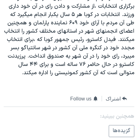
برگزاری انتخابات ،از مشارکت و دادن رای در آن خود داری
دنبال کنید
مستندها
فرهنگ و زندگی
ورزند. انتخابات در کوبا هر ۵ سال يکبار انجام ميگيرد که
حقوق شهروندی
انتخابات ریاست جمهوری آمریکا ۲۰۲۴
طی آن مردم با آرای خود ۶۰۹ نماينده پارلمان و همچنين
اقتصادی
حمله جمهوری اسلامی به اسرائیل
اعضای انجمنهای شهر در استانهای مختلف کشور را انتخاب
ميکنند. فيدل کاسترو، رئيس جمهور کوبا که ،برای انتخاب
رمز مهسا
علم و فناوری
زبانهای مختلف
مجدد خود در کنگره ملی آن کشور در شهر سانتياگو بسر
اسرائیل در جنگ
ورزش زنان در ایران
ميبرد، رای خود را در آن شهر به صندوق انداخت. پرزيدنت
گالری عکس
اعتراضات زن، زندگی، آزادی
کاسترو در حال حاضر ۷۶ ساله است و برای ۴۴ سال
متوالی است که آن کشور کمونيستی را اداره ميکند.
آرشیو پخش زنده
مجموعه مستندهای دادخواهی
تریبونال مردمی آبان ۹۸
دادگاه حمید نوری
اشتراک
Follow us
چهل سال گروگان‌گیری
همچنبن ببینید:
قانون شفافیت دارائی کادر رهبری ایران
اعتراضات مردمی آبان ۹۸
گزيده‌ها