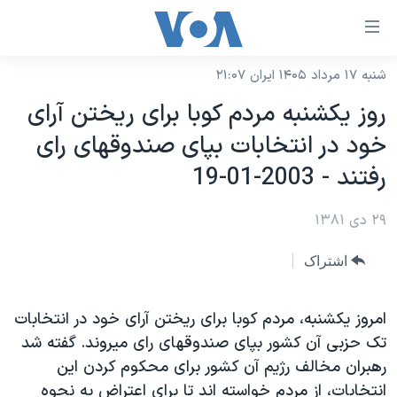
ینکهای
ابل
سترسی
شنبه ۱۷ مرداد ۱۴۰۵ ایران ۲۱:۰۷
خانه
هش
روز يکشنبه مردم کوبا برای ريختن آرای
نسخه سبک وب‌سایت
ه
خود در انتخابات بپای صندوقهای رای
حتوای
موضوع ها
رفتند - 2003-01-19
صلی
برنامه های تلویزیونی
ایران
هش
۲۹ دی ۱۳۸۱
جدول برنامه ها
ه
آمریکا
فحه
صفحه‌های ویژه
جهان
اشتراک
صلی
فرکانس‌های صدای آمریکا
ورزشی
جام جهانی ۲۰۲۶
هش
پخش رادیویی
امروز يکشنبه، مردم کوبا برای ريختن آرای خود در انتخابات
ه
گزیده‌ها
عملیات خشم حماسی
تک حزبی آن کشور بپای صندوقهای رای ميروند. گفته شد
ستجو
۲۵۰سالگی آمریکا
ویژه برنامه‌ها
یادگیری زبان انگلیسی
رهبران مخالف رژيم آن کشور برای محکوم کردن اين
ویدیوها
بایگانی برنامه‌های تلویزیونی
انتخابات، از مردم خواسته اند تا برای اعتراض به نحوه