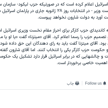
 اسرائيل اعلام کرده است که در صورتيکه حزب ليکود- سازمان 
آريل شارون نخست وزير - در انتخابات روز ۲۸ ژانويه جاری در پارلم
ت آورد به دولت شارون نخواهد پيوست.
که کانديدای حزب کارگر برای احراز مقام نخست وزيری اسرائيل 
تصميم حزب را رسما اعلام کرد. آقای «ميتزنا» گفت «يا او يا ما»
 بود. آقای ميتزنا گفت بايد به رای دهندگان اين حق داده شود 
حکومت حزب کارگر يکی را انتخاب کنند. اما آقای شارون گفته 
 و چالشهايی که در برابر اسرائيل قرار دارد تشکيل يک حکو
اهميت خاصی برخوردار است.
Follow us
چاپ