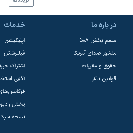
گزيده‌ها
نرگس محمدی برنده جایزه نوبل صلح
همایش محافظه‌کاران آمریکا «سی‌پک»
در باره ما
خدمات
صفحه‌های ویژه
سفر پرزیدنت ترامپ به چین
متمم بخش ۵۰۸
اپلیکیشن +VOA
منشور صدای آمریکا
فیلترشکن
حقوق و مقررات
اشتراک خبرن
قوانین تالار
آگهی استخد
فرکانس‌های 
پخش رادیو
یادگیری زبان انگلیسی
نسخه سبک 
دنبال کنید