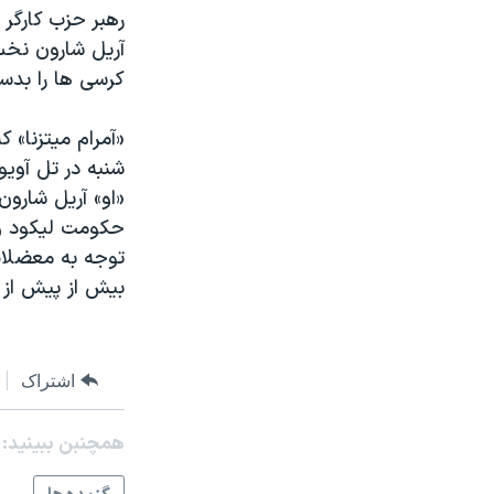
مستندها
فرهنگ و زندگی
رهبر حزب کارگر
حقوق شهروندی
انتخابات ریاست جمهوری آمریکا ۲۰۲۴
کرسی ها را بدس
اقتصادی
حمله جمهوری اسلامی به اسرائیل
رمز مهسا
علم و فناوری
«آمرام ميتزنا» 
اسرائیل در جنگ
ورزش زنان در ایران
شنبه در تل آويو 
«او» آريل شارون
گالری عکس
اعتراضات زن، زندگی، آزادی
حکومت ليکود و 
آرشیو پخش زنده
مجموعه مستندهای دادخواهی
توجه به معضلات
تریبونال مردمی آبان ۹۸
بيش از پيش از 
دادگاه حمید نوری
چهل سال گروگان‌گیری
اشتراک
قانون شفافیت دارائی کادر رهبری ایران
همچنبن ببینید:
اعتراضات مردمی آبان ۹۸
اسرائیل در جنگ