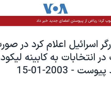
نصوب کرد؛ ریاض از پیوستن اعضای جدید خبر داد
گر اسرائيل اعلام کرد در صور
 انتخابات به کابينه ليکود
ست - 2003-01-15