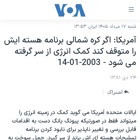
ینکهای
ابل
سترسی
شنبه ۱۷ مرداد ۱۴۰۵ ایران ۱۳:۵۳
خانه
هش
آمريکا: اگر کره شمالی برنامه هسته ايش
نسخه سبک وب‌سایت
ه
را متوقف کند کمک انرژی از سر گرفته
حتوای
موضوع ها
می شود - 2003-01-14
صلی
برنامه های تلویزیونی
ایران
هش
۲۴ دی ۱۳۸۱
جدول برنامه ها
ه
آمریکا
فحه
صفحه‌های ویژه
جهان
اشتراک
صلی
فرکانس‌های صدای آمریکا
ورزشی
جام جهانی ۲۰۲۶
هش
پخش رادیویی
ايالات متحده آمريکا می گويد کمک در زمينه انرژی را
ه
گزیده‌ها
عملیات خشم حماسی
ميتواند فقط در صورتيکه پيونگ يانگ دست به اقدامات
ستجو
۲۵۰سالگی آمریکا
ویژه برنامه‌ها
یادگیری زبان انگلیسی
قابل بررسی و تغيير ناپذير برای نابود کردن برنامه
ویدیوها
بایگانی برنامه‌های تلویزیونی
تسليحات هسته ای اش بزند از سر گيرد. حمل سوخت به