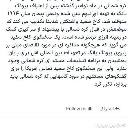
کره شمالی در ماه نوامبر گذشته پس از اعتراف پيونگ
دنبال کنید
مستندها
فرهنگ و زندگی
يانگ به تهيه اورانيوم غنی شده ونقض پيمان سال ۱۹۹۴
حقوق شهروندی
انتخابات ریاست جمهوری آمریکا ۲۰۲۴
متوقف شد. کاخ سفيد واشنگتن شديدا تکذيب می کند که
اقتصادی
حمله جمهوری اسلامی به اسرائیل
موضعش در قبال کره شمالی با پيشنهاد از سر گيری کمک
در زمينه انرژی نرمتر شده است. يک سخنگوی کاخ سفيد
رمز مهسا
علم و فناوری
زبانهای مختلف
می گويد که هيچگونه مذاکره ای در مورد تقاضای مبنی بر
اسرائیل در جنگ
ورزش زنان در ایران
پيروی پيونگ يانگ در تعهدات بين المللی اش برای پايان
گالری عکس
اعتراضات زن، زندگی، آزادی
بخشيدن به برنامه تسليحات هسته ای کره شمالی وجود
ندارد. ولی اين سخنگوی کاخ سفيد تماس آمريکا را برای
آرشیو پخش زنده
مجموعه مستندهای دادخواهی
گفتگوهای مستقيم در مورد گامهايی که کره شمالی بايد
تریبونال مردمی آبان ۹۸
بردارد، تکرار کرد.
دادگاه حمید نوری
چهل سال گروگان‌گیری
اشتراک
Follow us
قانون شفافیت دارائی کادر رهبری ایران
اعتراضات مردمی آبان ۹۸
همچنبن ببینید: