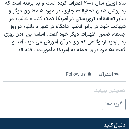
ماه آوريل سال ۲۰۰۱ اعتراف کرده است و پذ يرفته است که
دنبال کنید
مستندها
فرهنگ و زندگی
به روشن شدن تحقيقات جاری، در مورد ۵ مظنون ديگر و
حقوق شهروندی
انتخابات ریاست جمهوری آمریکا ۲۰۲۴
ساير تحقيقات تروريستی در آمريکا کمک کند. « غالب» در
شهادت خود در برابر قاضی دادگاه در شهر « بانلو» در روز
اقتصادی
حمله جمهوری اسلامی به اسرائیل
جمعه، ضمن اظهارات ديگر خود گفت، اسامه بن لادن روزی
رمز مهسا
علم و فناوری
به بازديد اردوگاهی که وی در آن آموزش می ديد، آمد و
زبانهای مختلف
اسرائیل در جنگ
ورزش زنان در ایران
گفت ۵۰ مرد برای حمله به آمريکا مأموريت يافته اند.
گالری عکس
اعتراضات زن، زندگی، آزادی
آرشیو پخش زنده
مجموعه مستندهای دادخواهی
اشتراک
Follow us
تریبونال مردمی آبان ۹۸
دادگاه حمید نوری
همچنبن ببینید:
چهل سال گروگان‌گیری
گزيده‌ها
قانون شفافیت دارائی کادر رهبری ایران
اعتراضات مردمی آبان ۹۸
دنبال کنید