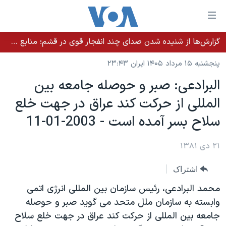
ینکهای
ابل
سترسی
گزارش‌ها از شنیده شدن صدای چند انفجار قوی در قشم؛ منابع حکومتی می‌گویند درگیری در تنگه هرمز بود
خانه
هش
پنجشنبه ۱۵ مرداد ۱۴۰۵ ایران ۲۳:۴۳
نسخه سبک وب‌سایت
ه
البرادعی: صبر و حوصله جامعه بين
حتوای
موضوع ها
المللی از حرکت کند عراق در جهت خلع
صلی
برنامه های تلویزیونی
ایران
هش
سلاح بسر آمده است - 2003-01-11
جدول برنامه ها
ه
آمریکا
فحه
صفحه‌های ویژه
۲۱ دی ۱۳۸۱
جهان
صلی
فرکانس‌های صدای آمریکا
ورزشی
جام جهانی ۲۰۲۶
هش
اشتراک
پخش رادیویی
ه
گزیده‌ها
عملیات خشم حماسی
محمد البرادعی، رئيس سازمان بين المللی انرژی اتمی
ستجو
۲۵۰سالگی آمریکا
ویژه برنامه‌ها
وابسته به سازمان ملل متحد می گويد صبر و حوصله
یادگیری زبان انگلیسی
جامعه بين المللی از حرکت کند عراق در جهت خلع سلاح
ویدیوها
بایگانی برنامه‌های تلویزیونی