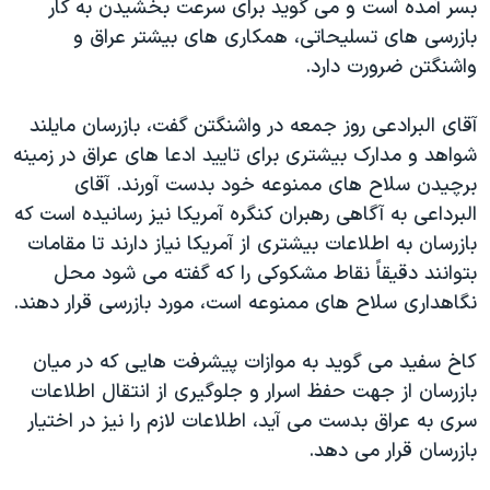
بسر آمده است و می گويد برای سرعت بخشيدن به کار
دنبال کنید
مستندها
فرهنگ و زندگی
بازرسی های تسليحاتی، همکاری های بيشتر عراق و
حقوق شهروندی
انتخابات ریاست جمهوری آمریکا ۲۰۲۴
واشنگتن ضرورت دارد.
اقتصادی
حمله جمهوری اسلامی به اسرائیل
آقای البرادعی روز جمعه در واشنگتن گفت، بازرسان مايلند
رمز مهسا
علم و فناوری
شواهد و مدارک بيشتری برای تاييد ادعا های عراق در زمينه
زبانهای مختلف
اسرائیل در جنگ
ورزش زنان در ایران
برچيدن سلاح های ممنوعه خود بدست آورند. آقای
البرداعی به آگاهی رهبران کنگره آمريکا نيز رسانيده است که
گالری عکس
اعتراضات زن، زندگی، آزادی
بازرسان به اطلاعات بيشتری از آمريکا نياز دارند تا مقامات
آرشیو پخش زنده
مجموعه مستندهای دادخواهی
بتوانند دقيقاً نقاط مشکوکی را که گفته می شود محل
تریبونال مردمی آبان ۹۸
نگاهداری سلاح های ممنوعه است، مورد بازرسی قرار دهند.
دادگاه حمید نوری
کاخ سفيد می گويد به موازات پيشرفت هايی که در ميان
چهل سال گروگان‌گیری
بازرسان از جهت حفظ اسرار و جلوگيری از انتقال اطلاعات
قانون شفافیت دارائی کادر رهبری ایران
سری به عراق بدست می آيد، اطلاعات لازم را نيز در اختيار
بازرسان قرار می دهد.
اعتراضات مردمی آبان ۹۸