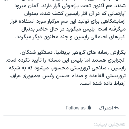
شدند هم اکنون تحت بازجوئی قرار دارند. گمان ميرود
دنبال کنید
مستندها
فرهنگ و زندگی
آپارتمانی که در آن آثار رايسين کشف شده، بعنوان
حقوق شهروندی
انتخابات ریاست جمهوری آمریکا ۲۰۲۴
آزمايشگاهی برای توليد اين سم مرگبار مورد استفاده قرار
اقتصادی
حمله جمهوری اسلامی به اسرائیل
ميگرفته است. پليس ميگويد در حال حاضر بدنبال
انبارهای احتمالی رايسين و چند مظنون ديگر ميگردد.
رمز مهسا
علم و فناوری
زبانهای مختلف
اسرائیل در جنگ
ورزش زنان در ایران
بگزارش رسانه های گروهی بريتانيا، دستگير شدگان،
گالری عکس
اعتراضات زن، زندگی، آزادی
الجزايری هستند اما پليس اين مسئله را تأييد نکرده است.
رايسين ، سلاحی تروريستی محسوب ميشود که به شبکه
آرشیو پخش زنده
مجموعه مستندهای دادخواهی
تروريستی القاعده و صدام حسين رئيس جمهوری عراق،
تریبونال مردمی آبان ۹۸
ارتباط داده شده است.
دادگاه حمید نوری
چهل سال گروگان‌گیری
اشتراک
Follow us
قانون شفافیت دارائی کادر رهبری ایران
اعتراضات مردمی آبان ۹۸
همچنبن ببینید: