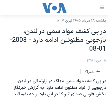
ینکهای
ابل
سترسی
یکشنبه ۱۸ مرداد ۱۴۰۵ ایران ۱۰:۱۷
خانه
هش
در پی کشف مواد سمی در لندن،
نسخه سبک وب‌سایت
ه
بازجويی مظنونين ادامه دارد - 2003-
حتوای
موضوع ها
01-08
صلی
برنامه های تلویزیونی
ایران
هش
۱۸ دی ۱۳۸۱
جدول برنامه ها
ه
آمریکا
فحه
صفحه‌های ویژه
جهان
اشتراک
صلی
فرکانس‌های صدای آمریکا
ورزشی
جام جهانی ۲۰۲۶
در پی کشف مواد سمی مهلک در آپارتمانی در لندن،
هش
پخش رادیویی
بازجويی از افراد مظنون ادامه دارد. به گزارش خبرنگار
ه
گزیده‌ها
عملیات خشم حماسی
بخش فارسی صدای آمريکا در اين باره توجه بفرمائيد.
ستجو
۲۵۰سالگی آمریکا
ویژه برنامه‌ها
یادگیری زبان انگلیسی
ویدیوها
بایگانی برنامه‌های تلویزیونی